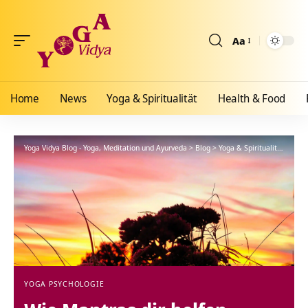
Aa
Größenänderun
Home
News
Yoga & Spiritualität
Health & Food
Yoga Vidya Blog - Yoga, Meditation und Ayurveda
>
Blog
>
Yoga & Spiritualität
>
Yoga
YOGA PSYCHOLOGIE