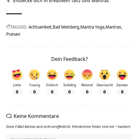
Entdecke dich in kreativem Tanz und Mantras
TAGGED:
Achtsamkeit
Bad Meinberg
Mantra Yoga
Mantras
Pranavi
Dein Feedback?
Liebe
Traurig
Fröhlich
Schläfrig
Wütend
Überrascht
Zwinker
0
0
0
0
0
0
0
Keine Kommentare
Deine E-Mail-Adresse wird nicht veröffentlicht.
Erforderliche Felder sind mit
*
markiert.