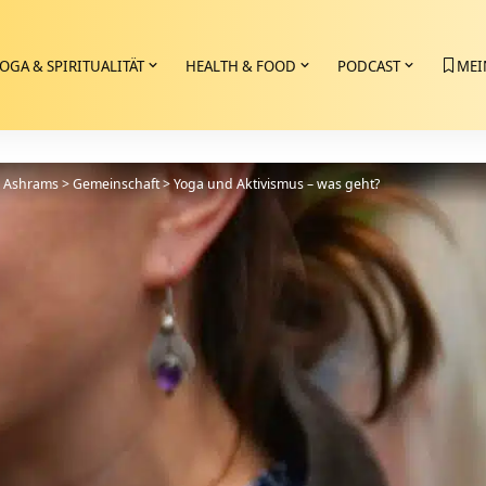
OGA & SPIRITUALITÄT
HEALTH & FOOD
PODCAST
MEI
>
Ashrams
>
Gemeinschaft
>
Yoga und Aktivismus – was geht?