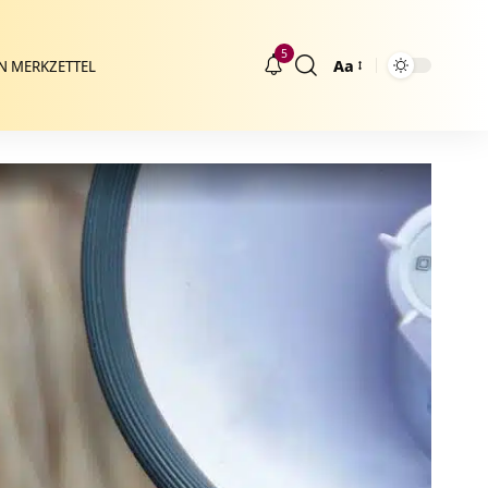
5
Aa
N MERKZETTEL
Größenänderung