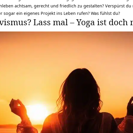
nleben achtsam, gerecht und
friedlich
zu gestalten? Verspürst du 
r sogar ein eigenes Projekt ins Leben rufen? Was fühlst du?
vismus? Lass mal – Yoga ist doch 