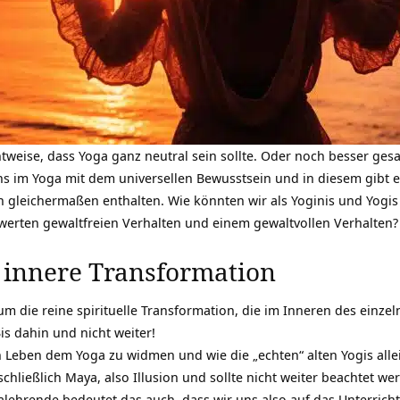
htweise, dass Yoga ganz neutral sein sollte. Oder noch besser gesa
uns im Yoga mit dem universellen Bewusstsein und in diesem gibt e
en gleichermaßen enthalten. Wie könnten wir als Yoginis und Yogi
erten gewaltfreien Verhalten und einem gewaltvollen Verhalten? I
e innere Transformation
m die reine spirituelle Transformation, die im Inneren des einzel
is dahin und nicht weiter!
n Leben dem Yoga zu widmen und wie die „echten“ alten Yogis allei
schließlich
Maya
, also Illusion und sollte nicht weiter beachtet we
alehrende bedeutet das auch, dass wir uns also auf das Unterri