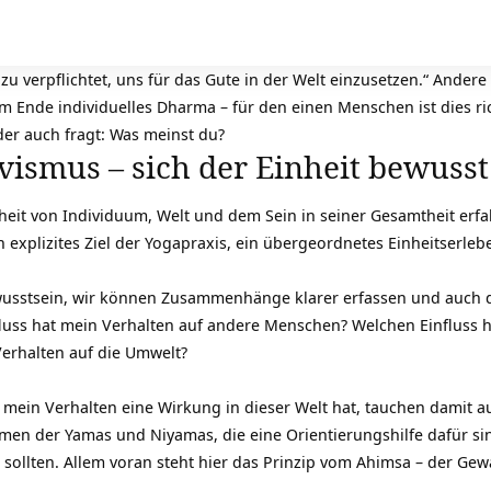
u verpflichtet, uns für das Gute in der Welt einzusetzen.“ Andere 
am Ende individuelles Dharma – für den einen Menschen ist dies r
 der auch fragt: Was meinst du?
vismus – sich der Einheit bewuss
eit von Individuum, Welt und dem Sein in seiner Gesamtheit erfah
 explizites Ziel der
Yogapraxis
, ein übergeordnetes Einheitserleb
wusstsein, wir können Zusammenhänge klarer erfassen und auch die
ss hat mein Verhalten auf andere Menschen? Welchen Einfluss ha
Verhalten auf die
Umwelt
?
mein Verhalten eine Wirkung in dieser Welt hat, tauchen damit 
hemen der
Yamas und Niyamas
, die eine Orientierungshilfe dafür s
 sollten. Allem voran steht hier das Prinzip vom Ahimsa – der Gewa