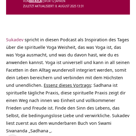
VON
RAFAELA
VOR 12 JAHREN
ZULETZT AKTUALISIERT: 8. AUGUST 2025 13:31
Sukadev
spricht in diesen Podcast als Inspiration des Tages
über die spirituelle Yoga Weisheit, das was Yoga ist, das
was Yoga ausmacht, und was du davon hast, wie du es
anwenden kannst. Yoga ist universell und kann in all seinen
Facetten in den Alltag wundervoll integriert werden, somit
dein Leben bereichern und verbinden mit dem Höchsten
und unendlichen.
Essenz dieses Vortrags
: Sadhana ist
spirituelle tägliche Praxis, diese spirituelle Praxis zeigt dir
einen Weg nach innen wo Einheit und vollkommener
Frieden und Freude ist. Finde den Sinn des Lebens, das
Selbst, die bedingungslose Liebe und verwirkliche. Sukadev
liest zuerst aus dem wunderbaren Buch von Swami
Sivananda „
Sadhana
„.