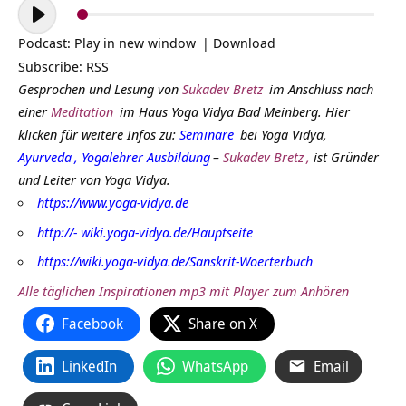
Audio-
Player
Podcast:
Play in new window
|
Download
Subscribe:
RSS
Gesprochen und Lesung von
Sukadev Bretz
im Anschluss nach
einer
Meditation
im Haus Yoga Vidya Bad Meinberg. Hier
klicken für weitere Infos zu:
Seminare
bei Yoga Vidya,
Ayurveda
,
Yogalehrer Ausbildung
–
Sukadev Bretz
,
ist Gründer
und Leiter von Yoga Vidya.
https://www.yoga-vidya.de
http://- wiki.yoga-vidya.de/Hauptseite
https://wiki.yoga-vidya.de/Sanskrit-Woerterbuch
Alle täglichen Inspirationen mp3 mit Player zum Anhören
Facebook
Share on X
LinkedIn
WhatsApp
Email