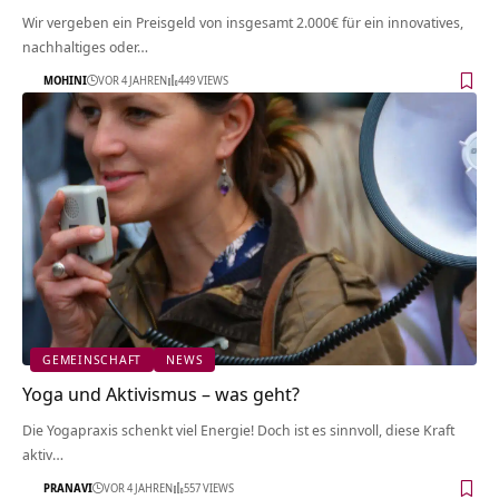
Wir vergeben ein Preisgeld von insgesamt 2.000€ für ein innovatives,
nachhaltiges oder…
MOHINI
VOR 4 JAHREN
449 VIEWS
GEMEINSCHAFT
NEWS
Yoga und Aktivismus – was geht?
Die Yogapraxis schenkt viel Energie! Doch ist es sinnvoll, diese Kraft
aktiv…
PRANAVI
VOR 4 JAHREN
557 VIEWS