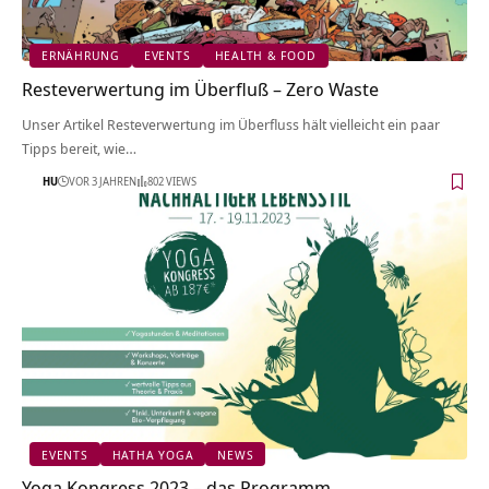
ERNÄHRUNG
EVENTS
HEALTH & FOOD
Resteverwertung im Überfluß – Zero Waste
Unser Artikel Resteverwertung im Überfluss hält vielleicht ein paar
Tipps bereit, wie…
HU
VOR 3 JAHREN
802 VIEWS
EVENTS
HATHA YOGA
NEWS
Yoga Kongress 2023 – das Programm