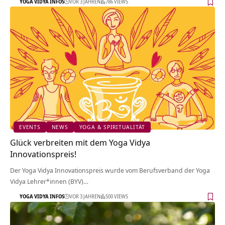
YOGA VIDYA INFOS
VOR 3 JAHREN
786 VIEWS
EVENTS
NEWS
YOGA & SPIRITUALITÄT
Glück verbreiten mit dem Yoga Vidya
Innovationspreis!
Der Yoga Vidya Innovationspreis wurde vom Berufsverband der Yoga
Vidya Lehrer*innen (BYV)…
YOGA VIDYA INFOS
VOR 3 JAHREN
500 VIEWS