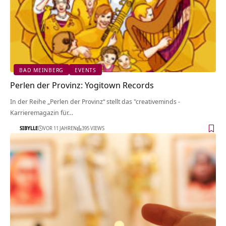
BAD MEINBERG
EVENTS
Perlen der Provinz: Yogitown Records
In der Reihe „Perlen der Provinz“ stellt das "creativeminds -
Karrieremagazin für…
SIBYLLE
VOR 11 JAHREN
395 VIEWS