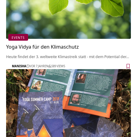
EVENTS
Yoga Vidya für den Klimaschutz
Heute findet der 3. weltweite Klimastreik statt - mit dem Potential der…
MANISHA
VOR 7 JAHREN
589 VIEWS