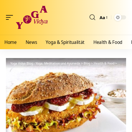
Aa
Größenänderun
Home
News
Yoga & Spiritualität
Health & Food
Yoga Vidya Blog - Yoga, Meditation und Ayurveda
>
Blog
>
Health & Food
>
Ernährun