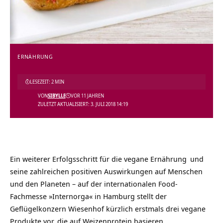
ERNÄHRUNG
LESEZEIT: 2 MIN
VON
SIBYLLE
VOR 11 JAHREN
ZULETZT AKTUALISIERT: 3. JULI 2018 14:19
Ein weiterer Erfolgsschritt für die
vegane Ernährung
und
seine zahlreichen positiven Auswirkungen auf Menschen
und den Planeten – auf der internationalen Food-
Fachmesse »Internorga« in Hamburg stellt der
Geflügelkonzern Wiesenhof kürzlich erstmals drei vegane
Produkte vor, die auf Weizenprotein basieren.