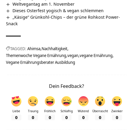
Weltvegantag am 1. November
Dieses Osterfest yogisch & vegan schlemmen
„Käsige“ Grünkohl-Chips – der grüne Rohkost Power-
Snack
TAGGED:
Ahimsa
Nachhaltigkeit
Themenwoche Vegane Ernährung
vegan
vegane Ernährung
Vegane Ernährungsberater Ausbildung
Dein Feedback?
Liebe
Traurig
Fröhlich
Schläfrig
Wütend
Überrascht
Zwinker
0
0
0
0
0
0
0