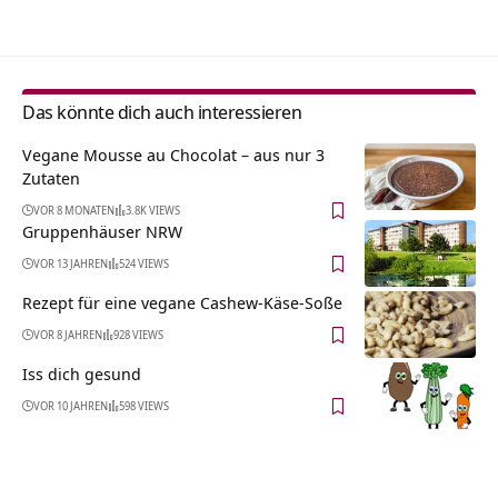
Das könnte dich auch interessieren
Vegane Mousse au Chocolat – aus nur 3
Zutaten
VOR 8 MONATEN
3.8K VIEWS
Gruppenhäuser NRW
VOR 13 JAHREN
524 VIEWS
Rezept für eine vegane Cashew-Käse-Soße
VOR 8 JAHREN
928 VIEWS
Iss dich gesund
VOR 10 JAHREN
598 VIEWS