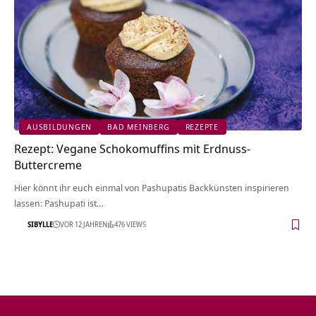
AUSBILDUNGEN
BAD MEINBERG
REZEPTE
Rezept: Vegane Schokomuffins mit Erdnuss-
Buttercreme
Hier könnt ihr euch einmal von Pashupatis Backkünsten inspirieren
lassen: Pashupati ist…
SIBYLLE
VOR 12 JAHREN
476 VIEWS