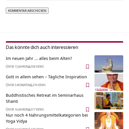
Alternative:
Das könnte dich auch interessieren
Im neuen Jahr … alles beim Alten?
VOR 13 JAHREN
558 VIEWS
Gott in allem sehen – Tägliche Inspiration
VOR 5 MONATEN
274 VIEWS
Buddhistisches Retreat im Seminarhaus
Shanti
VOR 16 JAHREN
517 VIEWS
Nur noch 4 Nahrungsmittelkategorien bei
Yoga Vidya