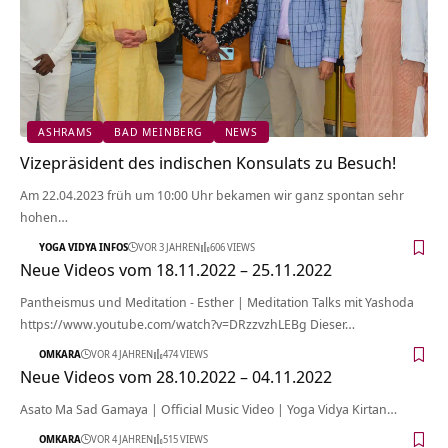
ASHRAMS
BAD MEINBERG
NEWS
Vizepräsident des indischen Konsulats zu Besuch!
Am 22.04.2023 früh um 10:00 Uhr bekamen wir ganz spontan sehr
hohen…
YOGA VIDYA INFOS
VOR 3 JAHREN
606 VIEWS
Neue Videos vom 18.11.2022 – 25.11.2022
Pantheismus und Meditation - Esther | Meditation Talks mit Yashoda
https://www.youtube.com/watch?v=DRzzvzhLEBg Dieser…
OMKARA
VOR 4 JAHREN
474 VIEWS
Neue Videos vom 28.10.2022 – 04.11.2022
Asato Ma Sad Gamaya | Official Music Video | Yoga Vidya Kirtan…
OMKARA
VOR 4 JAHREN
515 VIEWS