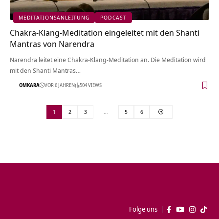
MEDITATIONSANLEITUNG
PODCAST
Chakra-Klang-Meditation eingeleitet mit den Shanti
Mantras von Narendra
Narendra leitet eine Chakra-Klang-Meditation an. Die Meditation wird
mit den Shanti Mantras…
OMKARA
VOR 6 JAHREN
504 VIEWS
1
2
3
…
5
6
Folge uns