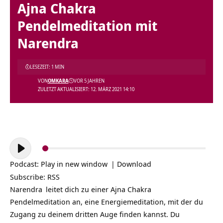
Ajna Chakra
Pendelmeditation mit
Narendra
LESEZEIT: 1 MIN
VON
OMKARA
VOR 5 JAHREN
ZULETZT AKTUALISIERT: 12. MÄRZ 2021 14:10
Audio-
Player
Podcast:
Play in new window
|
Download
Subscribe:
RSS
Narendra
leitet dich zu einer Ajna Chakra
Pendelmeditation an, eine Energiemeditation, mit der du
Zugang zu deinem dritten Auge finden kannst.
Du