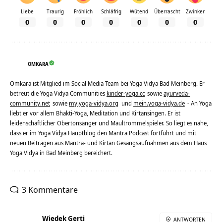
Liebe
Traurig
Fröhlich
Schläfrig
Wütend
Überrascht
Zwinker
0
0
0
0
0
0
0
OMKARA
Omkara ist Mitglied im Social Media Team bei Yoga Vidya Bad Meinberg. Er
betreut die Yoga Vidya Communities
kinder-yoga.cc
sowie
ayurveda-
community.net
sowie
my.yoga-vidya.org
und
mein.yoga-vidya.de
- An Yoga
liebt er vor allem Bhakti-Yoga, Meditation und Kirtansingen. Er ist
leidenschaftlicher Obertonsänger und Maultrommelspieler. So liegt es nahe,
dass er im Yoga Vidya Hauptblog den Mantra Podcast fortführt und mit
neuen Beiträgen aus Mantra- und Kirtan Gesangsaufnahmen aus dem Haus
Yoga Vidya in Bad Meinberg bereichert.
3 Kommentare
Wiedek Gerti
ANTWORTEN