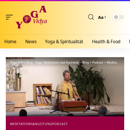
Aa
Größenänderun
Home
News
Yoga & Spiritualität
Health & Food
Yoga Vidya Blog - Yoga, Meditation und Ayurveda
>
Blog
>
Podcast
>
Meditationsanleitung
MEDITATIONSANLEITUNG
PODCAST