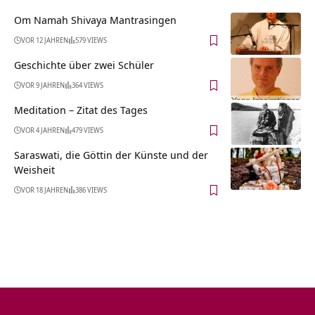
Om Namah Shivaya Mantrasingen
VOR 12 JAHREN
579 VIEWS
Geschichte über zwei Schüler
VOR 9 JAHREN
364 VIEWS
Meditation – Zitat des Tages
VOR 4 JAHREN
479 VIEWS
Saraswati, die Göttin der Künste und der
Weisheit
VOR 18 JAHREN
386 VIEWS