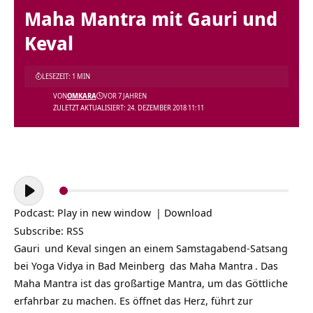
Maha Mantra mit Gauri und
Keval
LESEZEIT: 1 MIN
VON
OMKARA
VOR 7 JAHREN
ZULETZT AKTUALISIERT: 24. DEZEMBER 2018 11:11
Audio-
Player
Podcast:
Play in new window
|
Download
Subscribe:
RSS
Gauri
und Keval singen an einem Samstagabend-
Satsang
bei
Yoga Vidya in Bad Meinberg
das
Maha Mantra
. Das
Maha Mantra ist das großartige Mantra, um das Göttliche
erfahrbar zu machen. Es öffnet das Herz, führt zur