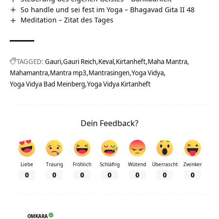
So handle und sei fest im Yoga – Bhagavad Gita II 48
Meditation – Zitat des Tages
TAGGED:
Gauri
Gauri Reich
Keval
Kirtanheft
Maha Mantra
Mahamantra
Mantra mp3
Mantrasingen
Yoga Vidya
Yoga Vidya Bad Meinberg
Yoga Vidya Kirtanheft
Dein Feedback?
Liebe
Traurig
Fröhlich
Schläfrig
Wütend
Überrascht
Zwinker
0
0
0
0
0
0
0
OMKARA