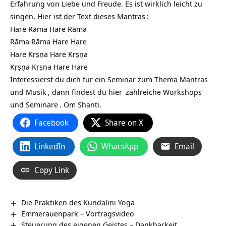
Erfahrung von Liebe und Freude. Es ist wirklich leicht zu
singen.
Hier ist der Text dieses
Mantras
:
Hare Rāma Hare Rāma
Rāma Rāma Hare Hare
Hare Kṛṣṇa Hare Kṛṣṇa
Kṛṣṇa Kṛṣṇa Hare Hare
Interessierst du dich für ein
Seminar zum Thema Mantras
und Musik
, dann findest du
hier
zahlreiche Workshops
und
Seminare
. Om Shanti.
Facebook
Share on X
LinkedIn
WhatsApp
Email
Copy Link
Die Praktiken des Kundalini Yoga
Emmerauenpark‏‎ – Vortragsvideo
Steuerung des eigenen Geistes – Dankbarkeit