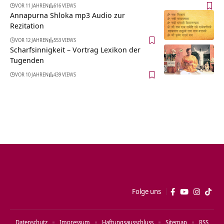
VOR 11 JAHREN
616 VIEWS
Annapurna Shloka mp3 Audio zur
Rezitation
VOR 12 JAHREN
553 VIEWS
Scharfsinnigkeit – Vortrag Lexikon der
Tugenden
VOR 10 JAHREN
439 VIEWS
Folge uns
Datenschutz
Impressum
Haftungsausschluss
Sitemap
RSS