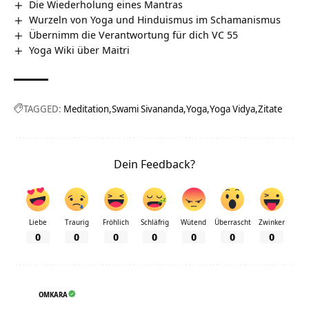
Die Wiederholung eines Mantras
Wurzeln von Yoga und Hinduismus im Schamanismus
Übernimm die Verantwortung für dich VC 55
Yoga Wiki über Maitri
TAGGED:
Meditation
Swami Sivananda
Yoga
Yoga Vidya
Zitate
Dein Feedback?
Liebe
Traurig
Fröhlich
Schläfrig
Wütend
Überrascht
Zwinker
0
0
0
0
0
0
0
OMKARA