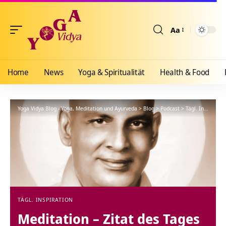
Aa
Größenänderun
Home
News
Yoga & Spiritualität
Health & Food
Yoga Vidya Blog - Yoga, Meditation und Ayurveda
>
Blog
>
Podcast
>
Tägl. Inspiration
TÄGL. INSPIRATION
Meditation – Zitat des Tages