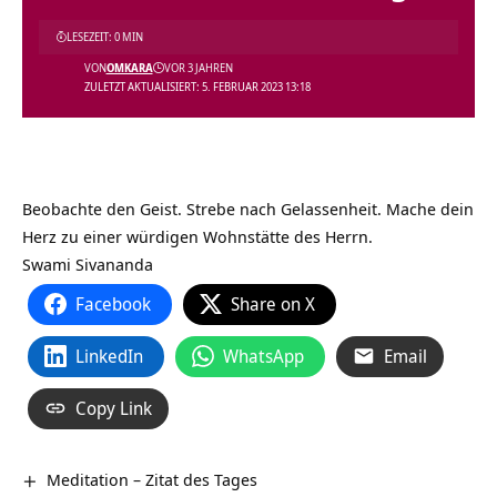
LESEZEIT: 0 MIN
VON
OMKARA
VOR 3 JAHREN
ZULETZT AKTUALISIERT: 5. FEBRUAR 2023 13:18
Beobachte den Geist. Strebe nach Gelassenheit. Mache dein
Herz zu einer würdigen Wohnstätte des Herrn.
Swami Sivananda
Facebook
Share on X
LinkedIn
WhatsApp
Email
Copy Link
Meditation – Zitat des Tages