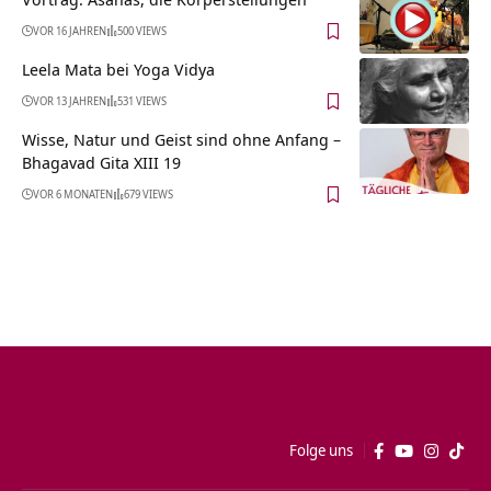
VOR 16 JAHREN
500 VIEWS
Leela Mata bei Yoga Vidya
VOR 13 JAHREN
531 VIEWS
Wisse, Natur und Geist sind ohne Anfang –
Bhagavad Gita XIII 19
VOR 6 MONATEN
679 VIEWS
Folge uns