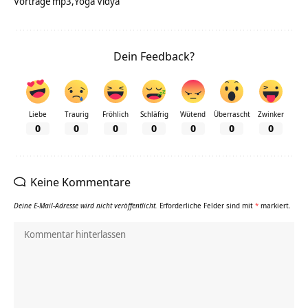
Vorträge mp3
Yoga Vidya
Dein Feedback?
Liebe
Traurig
Fröhlich
Schläfrig
Wütend
Überrascht
Zwinker
0
0
0
0
0
0
0
Keine Kommentare
Deine E-Mail-Adresse wird nicht veröffentlicht.
Erforderliche Felder sind mit
*
markiert.