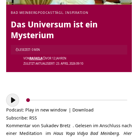
BAD MEINBERG
PODCAST
TÄGL. INSPIRATION
Das Universum ist ein
Mysterium
LESEZEIT: 0 MIN
VON
RAFAELA
VOR 12 JAHREN
ZULETZT AKTUALISIERT: 23. APRIL 2026 09:10
Audio-
Player
Podcast:
Play in new window
|
Download
Subscribe:
RSS
Kommentar von
Sukadev Bretz
. Gelesen im Anschluss nach
einer
Meditation
im
Haus Yoga Vidya Bad Meinberg.
Hier