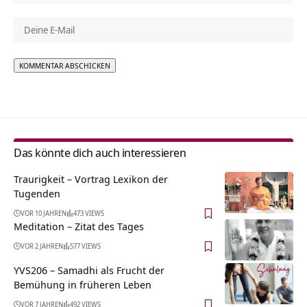
Alternative:
Das könnte dich auch interessieren
Traurigkeit – Vortrag Lexikon der
Tugenden
VOR 10 JAHREN
473 VIEWS
Meditation – Zitat des Tages
VOR 2 JAHREN
577 VIEWS
YVS206 – Samadhi als Frucht der
Bemühung in früheren Leben
VOR 7 JAHREN
492 VIEWS