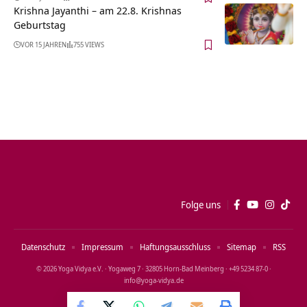
Krishna Jayanthi – am 22.8. Krishnas
Geburtstag
VOR 15 JAHREN
755 VIEWS
Folge uns
Datenschutz
Impressum
Haftungsausschluss
Sitemap
RSS
© 2026 Yoga Vidya e.V. · Yogaweg 7 · 32805 Horn‑Bad Meinberg · +49 5234 87‑0 ·
info@yoga‑vidya.de