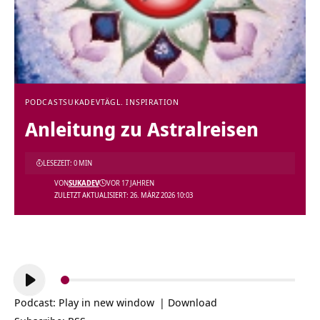
PODCAST
SUKADEV
TÄGL. INSPIRATION
Anleitung zu Astralreisen
LESEZEIT: 0 MIN
VON
SUKADEV
VOR 17 JAHREN
ZULETZT AKTUALISIERT: 26. MÄRZ 2026 10:03
Audio-
Player
Podcast:
Play in new window
|
Download