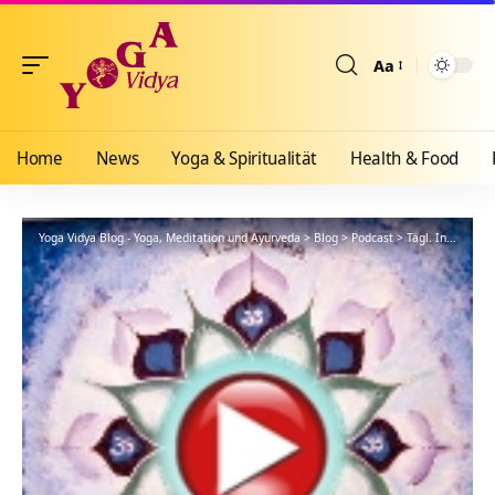
Aa
Größenänderun
Home
News
Yoga & Spiritualität
Health & Food
Yoga Vidya Blog - Yoga, Meditation und Ayurveda
>
Blog
>
Podcast
>
Tägl. Inspiration