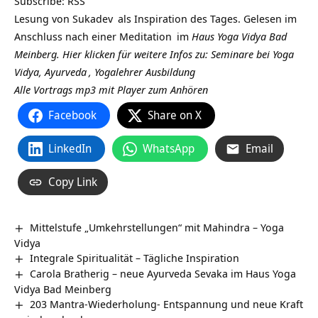
Subscribe:
RSS
Lesung von
Sukadev
als Inspiration des Tages. Gelesen im
Anschluss nach einer
Meditation
im
Haus Yoga Vidya Bad
Meinberg.
Hier klicken für weitere Infos zu: Seminare bei Yoga
Vidya,
Ayurveda
,
Yogalehrer Ausbildung
Alle Vortrags mp3 mit Player zum Anhören
Facebook
Share on X
LinkedIn
WhatsApp
Email
Copy Link
Mittelstufe „Umkehrstellungen“ mit Mahindra – Yoga
Vidya
Integrale Spiritualität – Tägliche Inspiration
Carola Bratherig – neue Ayurveda Sevaka im Haus Yoga
Vidya Bad Meinberg
203 Mantra-Wiederholung- Entspannung und neue Kraft