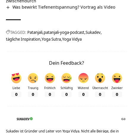
zwischendurch
Was bewirkt Tiefenentspannung? Vortrag als Video
TAGGED:
Patanjali
patanjali-yoga-podcast
Sukadev
tägliche Inspiration
Yoga Sutra
Yoga Vidya
Dein Feedback?
Liebe
Traurig
Fröhlich
Schläfrig
Wütend
Überrascht
Zwinker
0
0
0
0
0
0
0
SUKADEV
Sukadev ist Gründer und Leiter von Yoga Vidya. Nicht alle Beiräge, die in