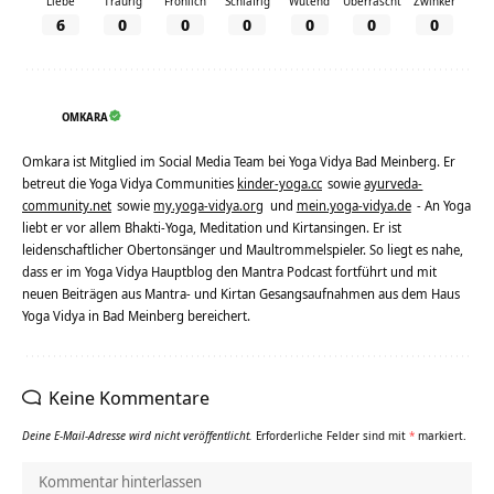
Liebe
Traurig
Fröhlich
Schläfrig
Wütend
Überrascht
Zwinker
6
0
0
0
0
0
0
OMKARA
Omkara ist Mitglied im Social Media Team bei Yoga Vidya Bad Meinberg. Er
betreut die Yoga Vidya Communities
kinder-yoga.cc
sowie
ayurveda-
community.net
sowie
my.yoga-vidya.org
und
mein.yoga-vidya.de
- An Yoga
liebt er vor allem Bhakti-Yoga, Meditation und Kirtansingen. Er ist
leidenschaftlicher Obertonsänger und Maultrommelspieler. So liegt es nahe,
dass er im Yoga Vidya Hauptblog den Mantra Podcast fortführt und mit
neuen Beiträgen aus Mantra- und Kirtan Gesangsaufnahmen aus dem Haus
Yoga Vidya in Bad Meinberg bereichert.
Keine Kommentare
Deine E-Mail-Adresse wird nicht veröffentlicht.
Erforderliche Felder sind mit
*
markiert.