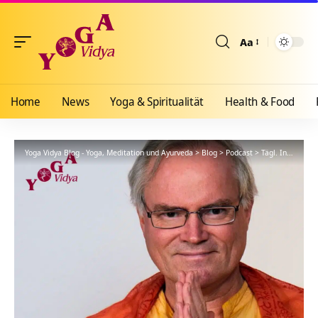
Aa
Größenänderun
Home
News
Yoga & Spiritualität
Health & Food
Yoga Vidya Blog - Yoga, Meditation und Ayurveda
>
Blog
>
Podcast
>
Tägl. Inspiration