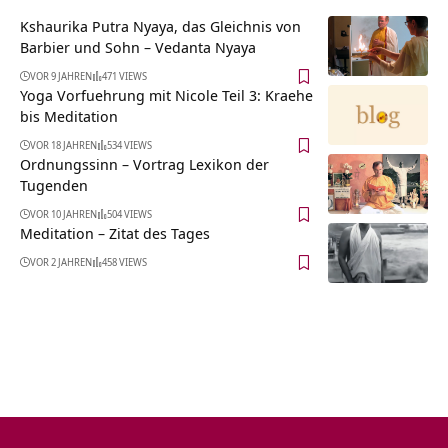
Kshaurika Putra Nyaya, das Gleichnis von
Barbier und Sohn – Vedanta Nyaya
VOR 9 JAHREN
471 VIEWS
Yoga Vorfuehrung mit Nicole Teil 3: Kraehe
bis Meditation
VOR 18 JAHREN
534 VIEWS
Ordnungssinn – Vortrag Lexikon der
Tugenden
VOR 10 JAHREN
504 VIEWS
Meditation – Zitat des Tages
VOR 2 JAHREN
458 VIEWS