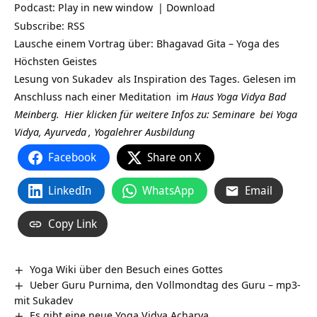
Podcast:
Play in new window
|
Download
Subscribe:
RSS
Lausche einem Vortrag über: Bhagavad Gita – Yoga des
Höchsten Geistes
Lesung von
Sukadev
als Inspiration des Tages. Gelesen im
Anschluss nach einer
Meditation
im
Haus Yoga Vidya Bad
Meinberg.
Hier klicken für weitere Infos zu:
Seminare
bei
Yoga
Vidya,
Ayurveda
,
Yogalehrer Ausbildung
Facebook
Share on X
LinkedIn
WhatsApp
Email
Copy Link
Yoga Wiki über den Besuch eines Gottes
Ueber Guru Purnima, den Vollmondtag des Guru – mp3-
mit Sukadev
Es gibt eine neue Yoga Vidya Acharya