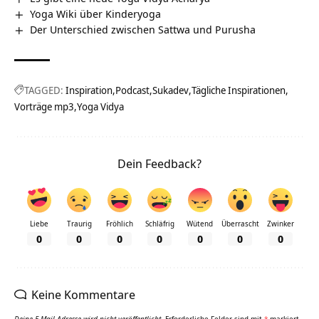
Yoga Wiki über Kinderyoga
Der Unterschied zwischen Sattwa und Purusha
TAGGED:
Inspiration
Podcast
Sukadev
Tägliche Inspirationen
Vorträge mp3
Yoga Vidya
Dein Feedback?
Liebe
Traurig
Fröhlich
Schläfrig
Wütend
Überrascht
Zwinker
0
0
0
0
0
0
0
Keine Kommentare
Deine E-Mail-Adresse wird nicht veröffentlicht.
Erforderliche Felder sind mit
*
markiert.