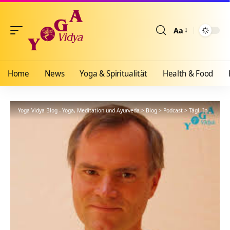
Aa
Größenänderun
Home
News
Yoga & Spiritualität
Health & Food
Yoga Vidya Blog - Yoga, Meditation und Ayurveda
>
Blog
>
Podcast
>
Tägl. Inspiration