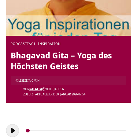
PODCAST
TÄGL. INSPIRATION
Bhagavad Gita – Yoga des
Höchsten Geistes
LESEZEIT: 0 MIN
VON
RAFAELA
VOR 9 JAHREN
ZULETZT AKTUALISIERT: 30. JANUAR 2026 07:54
Audio-
Player