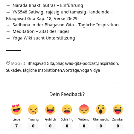
Narada Bhakti Sutras – Einführung
YVS548 Sattwig, rajasig und tamasig Handelnde –
Bhagavad Gita Kap. 18, Verse 26-29
Sadhana in der Bhagavad Gita – Tägliche Inspiration
Meditation – Zitat des Tages
Yoga Wiki sucht Unterstützung
TAGGED:
Bhagavad Gita
bhagavad-gita-podcast
Inspiration
Sukadev
Tägliche Inspirationen
Vorträge
Yoga Vidya
Dein Feedback?
Liebe
Traurig
Fröhlich
Schläfrig
Wütend
Überrascht
Zwinker
7
0
0
0
0
0
0