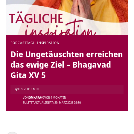
PODCAST
TÄGL. INSPIRATION
Die Ungetäuschten erreichen
das ewige Ziel – Bhagavad
Gita XV 5
LESEZEIT: 0 MIN
VON
OMKARA
VOR 4 MONATEN
ZULETZT AKTUALISIERT: 29. MÄRZ 2026 05:30