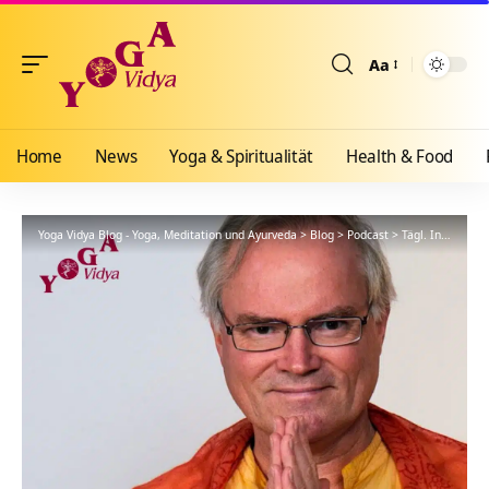
Aa
Größenänderun
Home
News
Yoga & Spiritualität
Health & Food
Yoga Vidya Blog - Yoga, Meditation und Ayurveda
>
Blog
>
Podcast
>
Tägl. Inspiration