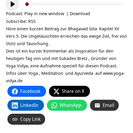
Audio-
Player
Podcast:
Play in new window
|
Download
Subscribe:
RSS
Höre einen kurzen Beitrag zur
Bhagavad Gita
Kapitel XV
Vers 5: Die Ungetäuschten erreichen das ewige Ziel, frei von
Stolz und Täuschung.
Dies ist ein kurzer Kommentar als Inspiration für den
heutigen Tag von und mit
Sukadev Bretz
, Gründer von
Yoga Vidya, eine Aufnahme speziell für diesen Podcast.
Infos über
Yoga
,
Meditation
und
Ayurveda
auf
www.yoga-
vidya.de
Facebook
Share on X
LinkedIn
WhatsApp
Email
Copy Link