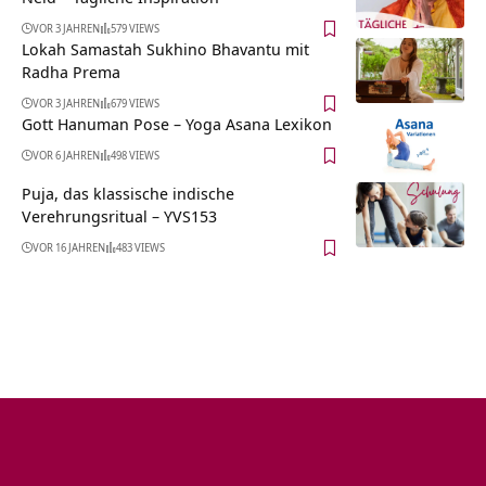
VOR 3 JAHREN
579 VIEWS
Lokah Samastah Sukhino Bhavantu mit
Radha Prema
VOR 3 JAHREN
679 VIEWS
Gott Hanuman Pose – Yoga Asana Lexikon
VOR 6 JAHREN
498 VIEWS
Puja, das klassische indische
Verehrungsritual – YVS153
VOR 16 JAHREN
483 VIEWS