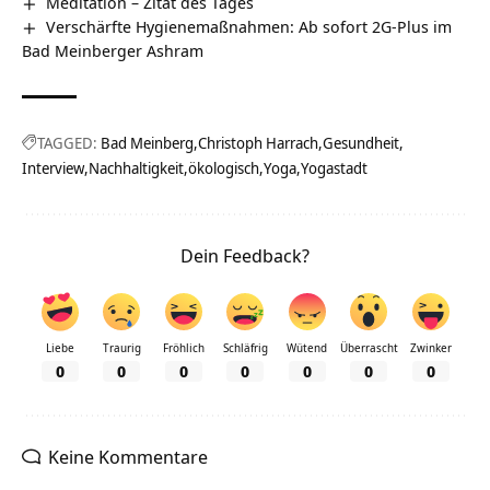
Meditation – Zitat des Tages
Verschärfte Hygienemaßnahmen: Ab sofort 2G-Plus im
Bad Meinberger Ashram
TAGGED:
Bad Meinberg
Christoph Harrach
Gesundheit
Interview
Nachhaltigkeit
ökologisch
Yoga
Yogastadt
Dein Feedback?
Liebe
Traurig
Fröhlich
Schläfrig
Wütend
Überrascht
Zwinker
0
0
0
0
0
0
0
Keine Kommentare