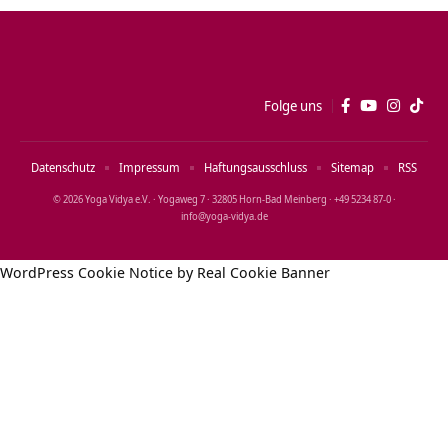
Folge uns
Datenschutz
Impressum
Haftungsausschluss
Sitemap
RSS
© 2026 Yoga Vidya e.V. · Yogaweg 7 · 32805 Horn‑Bad Meinberg · +49 5234 87‑0 ·
info@yoga‑vidya.de
WordPress Cookie Notice by Real Cookie Banner