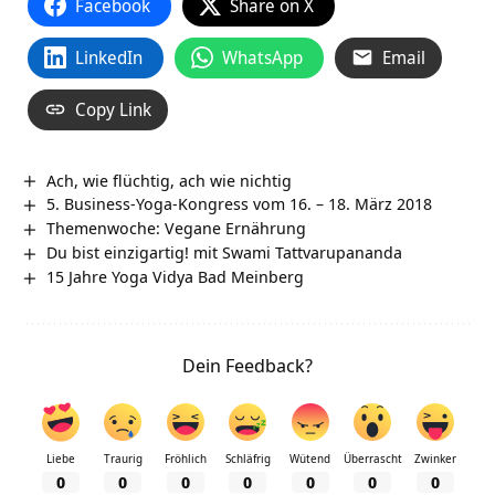
Facebook
Share on X
LinkedIn
WhatsApp
Email
Copy Link
Ach, wie flüchtig, ach wie nichtig
5. Business-Yoga-Kongress vom 16. – 18. März 2018
Themenwoche: Vegane Ernährung
Du bist einzigartig! mit Swami Tattvarupananda
15 Jahre Yoga Vidya Bad Meinberg
Dein Feedback?
Liebe
Traurig
Fröhlich
Schläfrig
Wütend
Überrascht
Zwinker
0
0
0
0
0
0
0