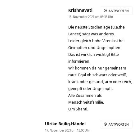
Krishnavati
ANTWORTEN
18. November 2021 um 06:38 Uhr
Die neuste Studienlage (u.a.the
Lancet) sagt was anderes.
Leider gleich hohe Virenlast bei
Geimpften und Ungeimpften.
Das ist wirklich wichtig! Bitte
informieren.
Wir kommen da nur gemeinsam
raus! Egal ob schwarz oder weiß,
krank oder gesund, arm oder reich,
geimpft oder Ungeimpft.
Alle Zusammen als
Menschheitsfamilie.
Om Shanti.
Ulrike Beilig-Händel
ANTWORTEN
17. November 2021 um 13:00 Uhr