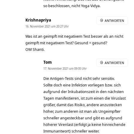
so beschlossen, nicht Yoga Vidya.
Krishnapriya
ANTWORTEN
16. November 2021 um 20:27 Uhr
Was ist an geimpft mit negativem Test besser als an nicht
geimpft mit negativem Test? Gesund = gesund?
OM Shanti.
Tom
ANTWORTEN
17. November 2021 um 09:05 Uhr
Die Antigen-Tests sind nicht sehr sensitiv.
Sollte doch eine Infektion vorliegen bzw. sich
aufgrund der Inkubationszeit in den nächsten
Tagen manifestieren, ist zum einen die Viruslast
größer, damit das Risiko, andere anzustecken
höher, zum anderen ist man als Ungeimpfter
schneller angesteckbar und gibt es aufgrund
höherer Virenlast (erfolgt ja keine hinreichende
Immunantwort) schneller weiter.