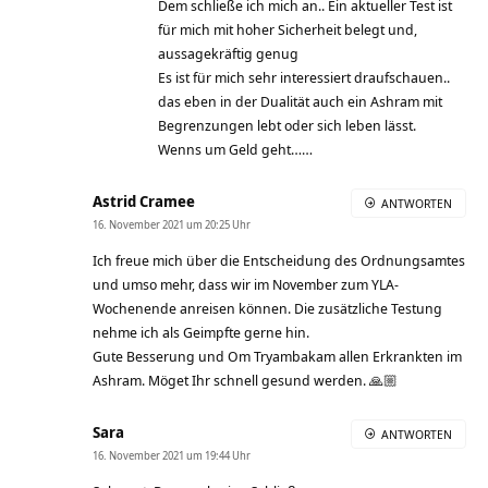
Dem schließe ich mich an.. Ein aktueller Test ist
für mich mit hoher Sicherheit belegt und,
aussagekräftig genug
Es ist für mich sehr interessiert draufschauen..
das eben in der Dualität auch ein Ashram mit
Begrenzungen lebt oder sich leben lässt.
Wenns um Geld geht……
Astrid Cramee
ANTWORTEN
16. November 2021 um 20:25 Uhr
Ich freue mich über die Entscheidung des Ordnungsamtes
und umso mehr, dass wir im November zum YLA-
Wochenende anreisen können. Die zusätzliche Testung
nehme ich als Geimpfte gerne hin.
Gute Besserung und Om Tryambakam allen Erkrankten im
Ashram. Möget Ihr schnell gesund werden. 🙏🏼
Sara
ANTWORTEN
16. November 2021 um 19:44 Uhr