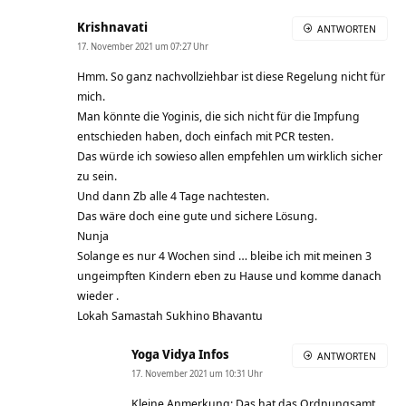
Krishnavati
ANTWORTEN
17. November 2021 um 07:27 Uhr
Hmm. So ganz nachvollziehbar ist diese Regelung nicht für
mich.
Man könnte die Yoginis, die sich nicht für die Impfung
entschieden haben, doch einfach mit PCR testen.
Das würde ich sowieso allen empfehlen um wirklich sicher
zu sein.
Und dann Zb alle 4 Tage nachtesten.
Das wäre doch eine gute und sichere Lösung.
Nunja
Solange es nur 4 Wochen sind … bleibe ich mit meinen 3
ungeimpften Kindern eben zu Hause und komme danach
wieder .
Lokah Samastah Sukhino Bhavantu
Yoga Vidya Infos
ANTWORTEN
17. November 2021 um 10:31 Uhr
Kleine Anmerkung: Das hat das Ordnungsamt