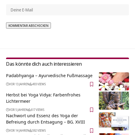
Alternative:
Das könnte dich auch interessieren
Padabhyanga – Ayurvedische Fußmassage
VOR 13 JAHREN
493 VIEWS
Herbst bei Yoga Vidya: Farbenfrohes
Lichtermeer
VOR 5 JAHREN
617 VIEWS
Nachwort und Essenz des Yoga der
Befreiung durch Entsagung – BG. XVIII
VOR 14 JAHREN
592 VIEWS