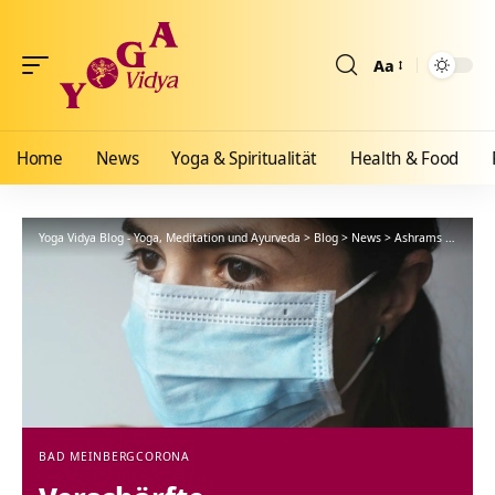
Aa
Größenänderun
Home
News
Yoga & Spiritualität
Health & Food
Yoga Vidya Blog - Yoga, Meditation und Ayurveda
>
Blog
>
News
>
Ashrams
>
Bad Me
BAD MEINBERG
CORONA