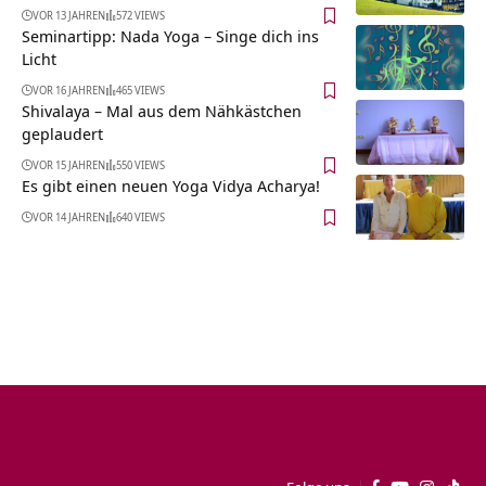
VOR 13 JAHREN
572 VIEWS
Seminartipp: Nada Yoga – Singe dich ins
Licht
VOR 16 JAHREN
465 VIEWS
Shivalaya – Mal aus dem Nähkästchen
geplaudert
VOR 15 JAHREN
550 VIEWS
Es gibt einen neuen Yoga Vidya Acharya!
VOR 14 JAHREN
640 VIEWS