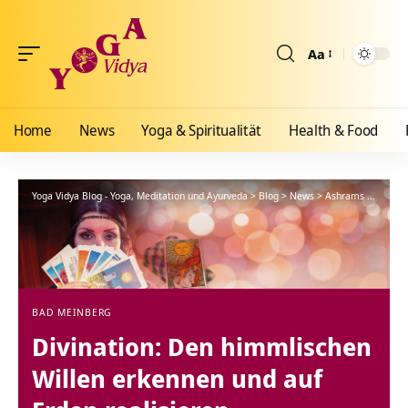
Aa
Größenänderun
Home
News
Yoga & Spiritualität
Health & Food
Yoga Vidya Blog - Yoga, Meditation und Ayurveda
>
Blog
>
News
>
Ashrams
>
Bad Me
BAD MEINBERG
Divination: Den himmlischen
Willen erkennen und auf