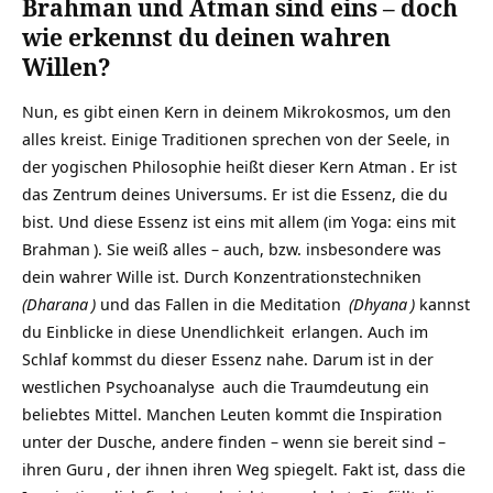
Brahman und Atman sind eins – d
och
wie erkennst du deinen wahren
Willen?
Nun, es gibt einen Kern in deinem Mikrokosmos, um den
alles kreist. Einige Traditionen sprechen von der Seele, in
der yogischen Philosophie heißt dieser Kern
Atman
. Er ist
das Zentrum deines Universums. Er ist die Essenz, die du
bist. Und diese Essenz ist eins mit allem (im Yoga: eins mit
Brahman
). Sie weiß alles – auch, bzw. insbesondere was
dein wahrer Wille ist. Durch Konzentrationstechniken
(
Dharana
)
und das Fallen in die
Meditation
(
Dhyana
)
kannst
du Einblicke in diese
Unendlichkeit
erlangen. Auch im
Schlaf kommst du dieser Essenz nahe. Darum ist in der
westlichen
Psychoanalyse
auch die Traumdeutung ein
beliebtes Mittel. Manchen Leuten kommt die Inspiration
unter der Dusche, andere finden – wenn sie bereit sind –
ihren
Guru
, der ihnen ihren Weg spiegelt. Fakt ist, dass die