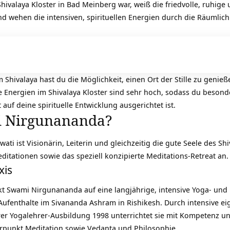
Shivalaya Kloster in Bad Meinberg war, weiß die friedvolle, ruhi
nd wehen die intensiven, spirituellen Energien durch die Räumlichk
 Shivalaya hast du die Möglichkeit, einen Ort der Stille zu genieß
e Energien im Shivalaya Kloster sind sehr hoch, sodass du besonde
 auf deine spirituelle Entwicklung ausgerichtet ist.
i Nirgunananda?
i ist Visionärin, Leiterin und gleichzeitig die gute Seele des
Shi
ditationen sowie das speziell konzipierte Meditations-Retreat an.
xis
ckt Swami Nirgunananda auf eine langjährige, intensive Yoga- und
fenthalte im Sivananda Ashram in Rishikesh. Durch intensive eige
 ihrer Yogalehrer-Ausbildung 1998 unterrichtet sie mit Kompetenz 
rpunkt Meditation sowie
Vedanta
und Philosophie.