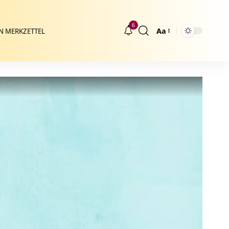
6
Aa
N MERKZETTEL
Größenänderung