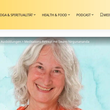
OGA & SPIRITUALITÄT
HEALTH & FOOD
PODCAST
MEI
>
Ausbildungen
>
Meditations-Retreat mit Swami Nirgunananda