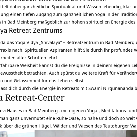
lt dabei ganzheitliche Spiritualität und Wissen lebendig, klar u
zung einen tiefen Zugang zum ganzheitlichen
Yoga
in der Traditi
 in Bad Meinberg maßgeblich zur hohen spirituellen Energie des k
laya Retreat Zentrums
da das Yoga Vidya „Shivalaya“ – Retreatzentrum in
Bad Meinberg
u
raxis nach. Spirituellen Aspiranten hilft Sie durch ihr profundes W
eiten alter Schriften lehrt.
fahrbare Weisheit kannst du die Ereignisse in deinem eigenen
ewusstheit betrachten. Auch spürst du weitere Kraft für Verände
n und Gelassenheit für das Leben selbst.
lass dich durch die Energie in Retreats mit Swami Nirgunananda b
 Retreat-Center
Devi Hauses in
Bad Meinberg
, mit eigenen Yoga-, Meditations- un
 man ganz unvermutet eine Ruhe-Oase, so nahe und doch so weit
ck über die grünen Hügel, Wälder und Wiesen des Teutoburger Wa