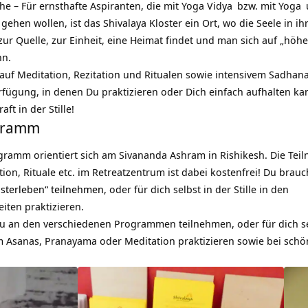
 – Für ernsthafte Aspiranten, die mit
Yoga Vidya
bzw. mit
Yoga
ef gehen wollen, ist das Shivalaya Kloster ein Ort, wo die Seele in i
zur Quelle, zur Einheit, eine Heimat findet und man sich auf „höh
nn.
auf Meditation, Rezitation und Ritualen sowie intensivem Sadhana
fügung, in denen Du praktizieren oder Dich einfach aufhalten kann
ft in der Stille!
ogramm
gramm orientiert sich am Sivananda Ashram in Rishikesh. Die Tei
tation, Rituale etc. im Retreatzentrum ist dabei kostenfrei! Du bra
osterleben“ teilnehmen
, oder für dich selbst in der Stille in den
ten praktizieren.
u an den verschiedenen Programmen teilnehmen, oder für dich s
 Asanas, Pranayama oder Meditation praktizieren sowie bei schö