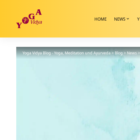
HOME
NEWS
Y
Yoga Vidya Blog - Yoga, Meditation und Ayurveda
>
Blog
>
News