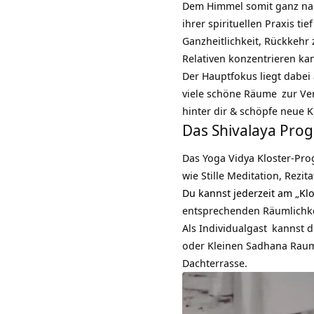
Dem Himmel somit ganz nahe
ihrer spirituellen Praxis ti
Ganzheitlichkeit, Rückkehr 
Relativen konzentrieren ka
Der Hauptfokus liegt dabei 
viele schöne
Räume
zur Ver
hinter dir & schöpfe neue Kra
Das Shivalaya Pr
Das Yoga Vidya Kloster-Pro
wie Stille Meditation, Rezi
Du kannst jederzeit am „Kl
entsprechenden Räumlichkei
Als
Individualgast
kannst d
oder Kleinen Sadhana Raum
Dachterrasse.