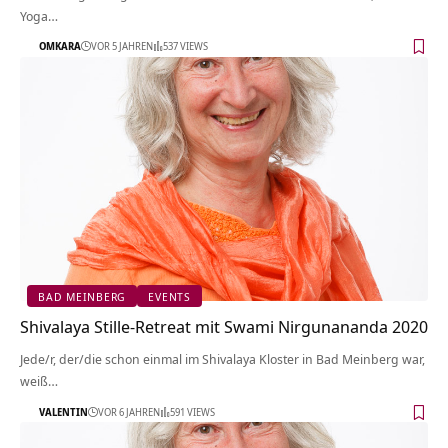
Yoga…
OMKARA
VOR 5 JAHREN
537 VIEWS
BAD MEINBERG
EVENTS
Shivalaya Stille-Retreat mit Swami Nirgunananda 2020
Jede/r, der/die schon einmal im Shivalaya Kloster in Bad Meinberg war,
weiß…
VALENTIN
VOR 6 JAHREN
591 VIEWS