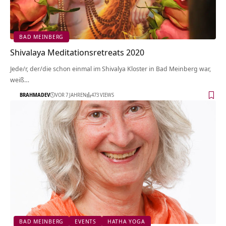
BAD MEINBERG
Shivalaya Meditationsretreats 2020
Jede/r, der/die schon einmal im Shivalya Kloster in Bad Meinberg war,
weiß…
BRAHMADEV
VOR 7 JAHREN
473 VIEWS
BAD MEINBERG
EVENTS
HATHA YOGA