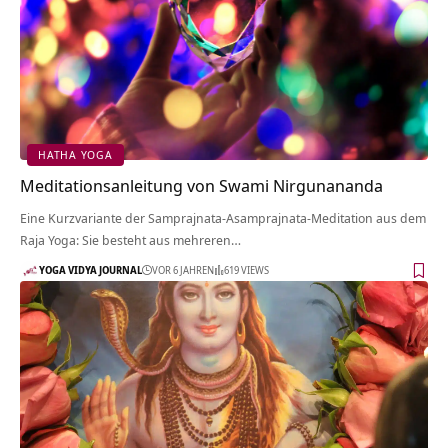
HATHA YOGA
Meditationsanleitung von Swami Nirgunananda
Eine Kurzvariante der Samprajnata-Asamprajnata-Meditation aus dem
Raja Yoga: Sie besteht aus mehreren…
YOGA VIDYA JOURNAL
VOR 6 JAHREN
619 VIEWS