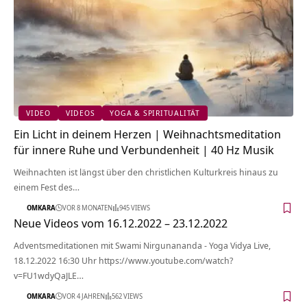
VIDEO
VIDEOS
YOGA & SPIRITUALITÄT
Ein Licht in deinem Herzen | Weihnachtsmeditation
für innere Ruhe und Verbundenheit | 40 Hz Musik
Weihnachten ist längst über den christlichen Kulturkreis hinaus zu
einem Fest des…
OMKARA
VOR 8 MONATEN
945 VIEWS
Neue Videos vom 16.12.2022 – 23.12.2022
Adventsmeditationen mit Swami Nirgunananda - Yoga Vidya Live,
18.12.2022 16:30 Uhr https://www.youtube.com/watch?
v=FU1wdyQaJLE…
OMKARA
VOR 4 JAHREN
562 VIEWS