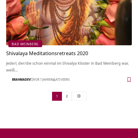
BAD MEINBERG
Shivalaya Meditationsretreats 2020
Jede/r, der/die schon einmal im Shivalya Kloster in Bad Meinberg war,
weiß…
BRAHMADEV
VOR 7 JAHREN
473 VIEWS
1
2