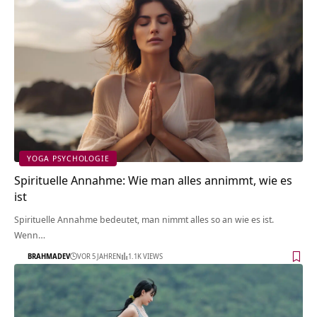
YOGA PSYCHOLOGIE
Spirituelle Annahme: Wie man alles annimmt, wie es
ist
Spirituelle Annahme bedeutet, man nimmt alles so an wie es ist.
Wenn…
BRAHMADEV
VOR 5 JAHREN
1.1K VIEWS