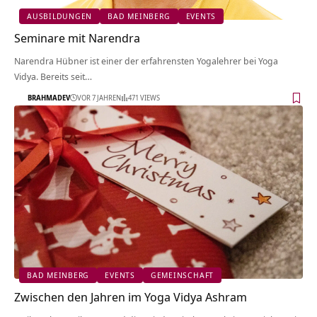
AUSBILDUNGEN
BAD MEINBERG
EVENTS
Seminare mit Narendra
Narendra Hübner ist einer der erfahrensten Yogalehrer bei Yoga
Vidya. Bereits seit…
BRAHMADEV
VOR 7 JAHREN
471 VIEWS
BAD MEINBERG
EVENTS
GEMEINSCHAFT
Zwischen den Jahren im Yoga Vidya Ashram