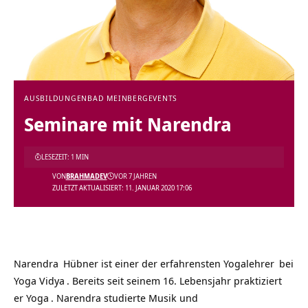
AUSBILDUNGEN
BAD MEINBERG
EVENTS
Seminare mit Narendra
LESEZEIT: 1 MIN
VON
BRAHMADEV
VOR 7 JAHREN
ZULETZT AKTUALISIERT: 11. JANUAR 2020 17:06
Narendra
Hübner ist einer der erfahrensten
Yogalehrer
bei
Yoga Vidya
. Bereits seit seinem 16. Lebensjahr praktiziert
er
Yoga
. Narendra studierte Musik und