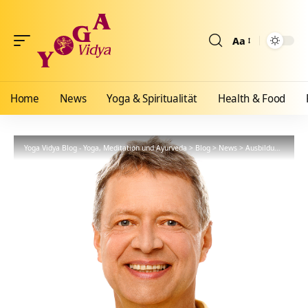
Aa
Größenänderun
Home
News
Yoga & Spiritualität
Health & Food
Yoga Vidya Blog - Yoga, Meditation und Ayurveda
>
Blog
>
News
>
Ausbildungen
>
Se