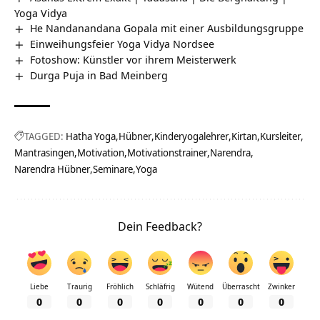
Yoga Vidya
He Nandanandana Gopala mit einer Ausbildungsgruppe
Einweihungsfeier Yoga Vidya Nordsee
Fotoshow: Künstler vor ihrem Meisterwerk
Durga Puja in Bad Meinberg
TAGGED:
Hatha Yoga
Hübner
Kinderyogalehrer
Kirtan
Kursleiter
Mantrasingen
Motivation
Motivationstrainer
Narendra
Narendra Hübner
Seminare
Yoga
Dein Feedback?
Liebe
Traurig
Fröhlich
Schläfrig
Wütend
Überrascht
Zwinker
0
0
0
0
0
0
0