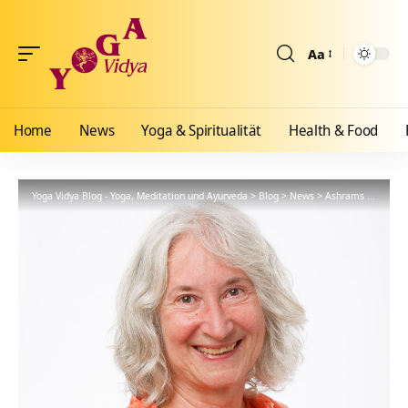
Aa
Größenänderun
Home
News
Yoga & Spiritualität
Health & Food
Yoga Vidya Blog - Yoga, Meditation und Ayurveda
>
Blog
>
News
>
Ashrams
>
Bad Me