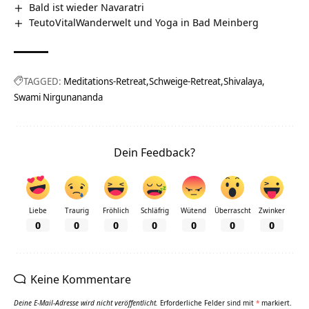
Bald ist wieder Navaratri
TeutoVitalWanderwelt und Yoga in Bad Meinberg
TAGGED:
Meditations-Retreat
Schweige-Retreat
Shivalaya
Swami Nirgunananda
Dein Feedback?
Liebe
Traurig
Fröhlich
Schläfrig
Wütend
Überrascht
Zwinker
0
0
0
0
0
0
0
Keine Kommentare
Deine E-Mail-Adresse wird nicht veröffentlicht.
Erforderliche Felder sind mit
*
markiert.