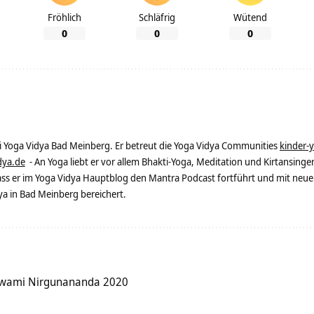
Fröhlich
Schläfrig
Wütend
0
0
0
ei Yoga Vidya Bad Meinberg. Er betreut die Yoga Vidya Communities
kinder-
dya.de
- An Yoga liebt er vor allem Bhakti-Yoga, Meditation und Kirtansingen
dass er im Yoga Vidya Hauptblog den Mantra Podcast fortführt und mit neue
 in Bad Meinberg bereichert.
t Swami Nirgunananda 2020