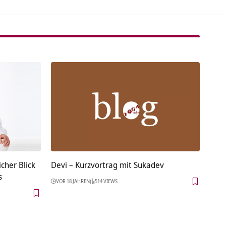
her Blick
Devi – Kurzvortrag mit Sukadev
s
VOR 18 JAHREN
514 VIEWS