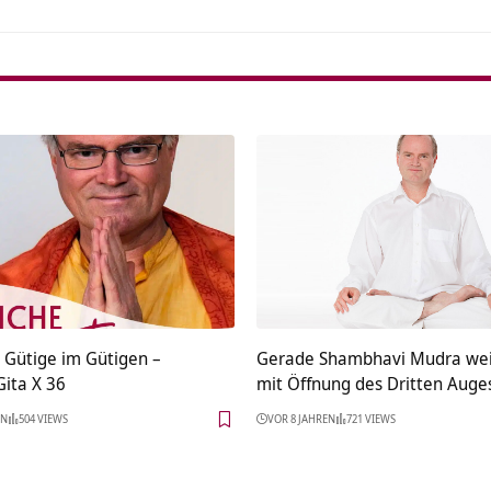
r Gütige im Gütigen –
Gerade Shambhavi Mudra weic
ita X 36
mit Öffnung des Dritten Auge
EN
504 VIEWS
VOR 8 JAHREN
721 VIEWS