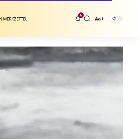
6
Aa
N MERKZETTEL
Größenänderung