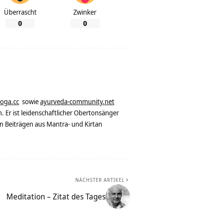
Überrascht
Zwinker
0
0
yoga.cc
sowie
ayurveda-community.net
. Er ist leidenschaftlicher Obertonsänger
n Beiträgen aus Mantra- und Kirtan
NÄCHSTER ARTIKEL
Meditation – Zitat des Tages