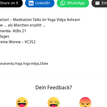
Share on X
LinkedIn
WhatsApp
Em
tation! – Meditation Talks im Yoga Vidya Ashram
be … als Märchen erzählt …
ananda- AtBo 21
 Tages
 reine Wonne – VC352
Sivananda
Yoga
Yoga Vidya
Zitate
Dein Feedback?