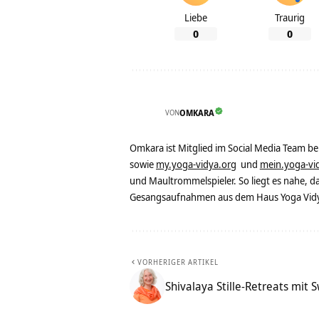
Liebe
Traurig
0
0
VON
OMKARA
Omkara ist Mitglied im Social Media Team b
sowie
my.yoga-vidya.org
und
mein.yoga-vi
und Maultrommelspieler. So liegt es nahe, 
Gesangsaufnahmen aus dem Haus Yoga Vidya
VORHERIGER ARTIKEL
Shivalaya Stille-Retreats mi