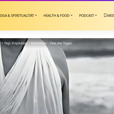
OGA & SPIRITUALITÄT
HEALTH & FOOD
PODCAST
MEI
t
>
Tägl. Inspiration
>
Meditation – Zitat des Tages