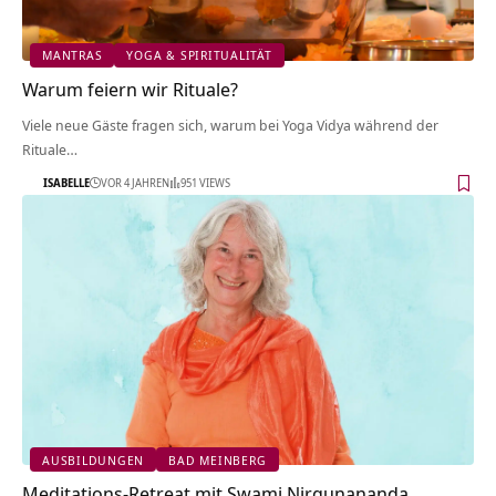
MANTRAS
YOGA & SPIRITUALITÄT
Warum feiern wir Rituale?
Viele neue Gäste fragen sich, warum bei Yoga Vidya während der
Rituale…
ISABELLE
VOR 4 JAHREN
951 VIEWS
AUSBILDUNGEN
BAD MEINBERG
Meditations-Retreat mit Swami Nirgunananda