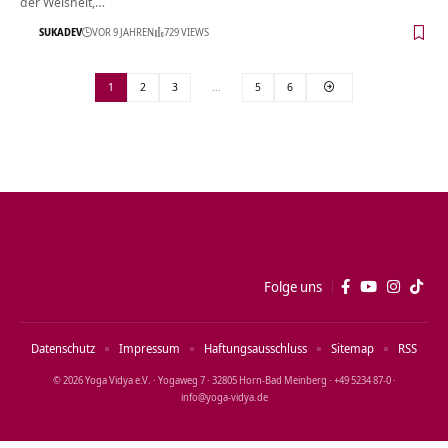
der Weisheit,…
SUKADEV
VOR 9 JAHREN
729 VIEWS
1
2
3
…
5
6
Folge uns
Datenschutz
Impressum
Haftungsausschluss
Sitemap
RSS
© 2026 Yoga Vidya e.V. · Yogaweg 7 · 32805 Horn‑Bad Meinberg · +49 5234 87‑0 ·
info@yoga‑vidya.de