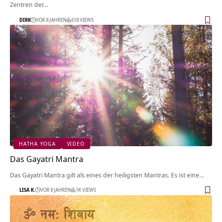
Zentren der…
DIRK
VOR 8 JAHREN
618 VIEWS
HATHA YOGA
VIDEO
Das Gayatri Mantra
Das Gayatri Mantra gilt als eines der heiligsten Mantras. Es ist eine…
LISA K.
VOR 8 JAHREN
1K VIEWS