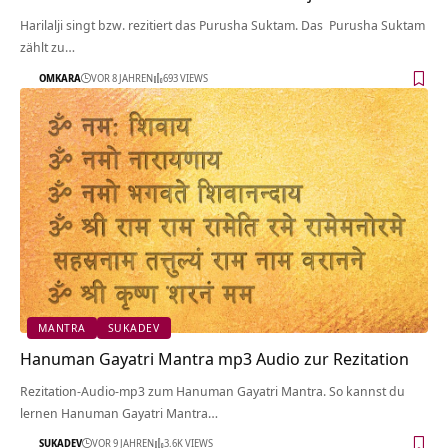
Harilalji singt bzw. rezitiert das Purusha Suktam. Das Purusha Suktam
zählt zu…
OMKARA
VOR 8 JAHREN
693 VIEWS
MANTRA
SUKADEV
Hanuman Gayatri Mantra mp3 Audio zur Rezitation
Rezitation-Audio-mp3 zum Hanuman Gayatri Mantra. So kannst du
lernen Hanuman Gayatri Mantra…
SUKADEV
VOR 9 JAHREN
3.6K VIEWS