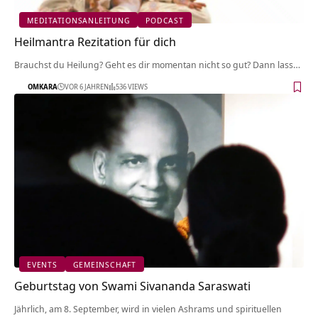
MEDITATIONSANLEITUNG
PODCAST
Heilmantra Rezitation für dich
Brauchst du Heilung? Geht es dir momentan nicht so gut? Dann lass…
OMKARA
VOR 6 JAHREN
536 VIEWS
EVENTS
GEMEINSCHAFT
Geburtstag von Swami Sivananda Saraswati
Jährlich, am 8. September, wird in vielen Ashrams und spirituellen