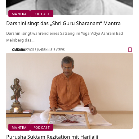
MANTRA
PODCAST
Darshini singt das „Shri Guru Sharanam“ Mantra
Darshini singt während eines Satsang im Yoga Vidya Ashram Bad
Meinberg das…
OMKARA
VOR 8 JAHREN
515 VIEWS
MANTRA
PODCAST
Purusha Suktam Rezitation mit Harilalji