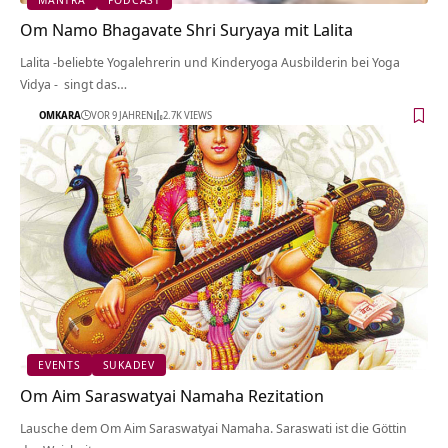
Om Namo Bhagavate Shri Suryaya mit Lalita
Lalita -beliebte Yogalehrerin und Kinderyoga Ausbilderin bei Yoga
Vidya - singt das…
OMKARA
VOR 9 JAHREN
2.7K VIEWS
EVENTS
SUKADEV
Om Aim Saraswatyai Namaha Rezitation
Lausche dem Om Aim Saraswatyai Namaha. Saraswati ist die Göttin