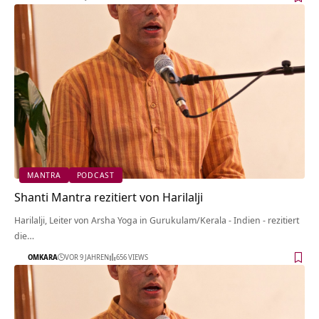
MANTRA
PODCAST
Shanti Mantra rezitiert von Harilalji
Harilalji, Leiter von Arsha Yoga in Gurukulam/Kerala - Indien - rezitiert
die…
OMKARA
VOR 9 JAHREN
656 VIEWS