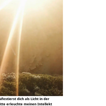
estierst dich als Licht in der
itte erleuchte meinen Intellekt