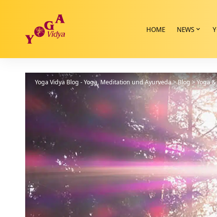
HOME
NEWS
Y
Yoga Vidya Blog - Yoga, Meditation und Ayurveda
>
Blog
>
Yoga & 