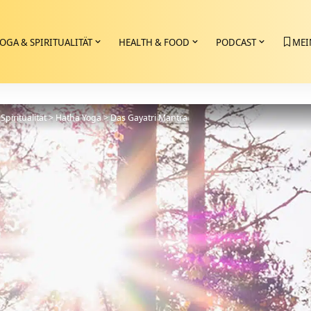
OGA & SPIRITUALITÄT
HEALTH & FOOD
PODCAST
MEI
Spiritualität
>
Hatha Yoga
>
Das Gayatri Mantra