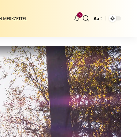
5
Aa
N MERKZETTEL
Größenänderung