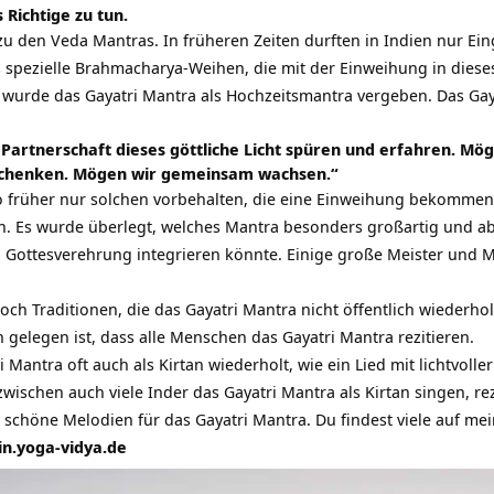
 Richtige zu tun.
zu den Veda Mantras. In früheren Zeiten durften in Indien nur Ei
 spezielle Brahmacharya-Weihen, die mit der Einweihung in dies
n wurde das Gayatri Mantra als Hochzeitsmantra vergeben. Das Ga
Partnerschaft dieses göttliche Licht spüren und erfahren. Mög
 schenken. Mögen wir gemeinsam wachsen.“
o früher nur solchen vorbehalten, die eine Einweihung bekommen 
. Es wurde überlegt, welches Mantra besonders großartig und ab
Gottesverehrung integrieren könnte. Einige große Meister und M
noch Traditionen, die das Gayatri Mantra nicht öffentlich wiederho
 gelegen ist, dass alle Menschen das Gayatri Mantra rezitieren.
 Mantra oft auch als Kirtan wiederholt, wie ein Lied mit lichtvoll
wischen auch viele Inder das Gayatri Mantra als Kirtan singen, re
le schöne Melodien für das Gayatri Mantra. Du findest viele auf mei
in.yoga-vidya.de