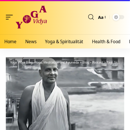
Aa
Größenänderun
Home
News
Yoga & Spiritualität
Health & Food
Yoga Vidya Blog - Yoga, Meditation und Ayurveda
>
Blog
>
Podcast
>
Tägl. Inspiration