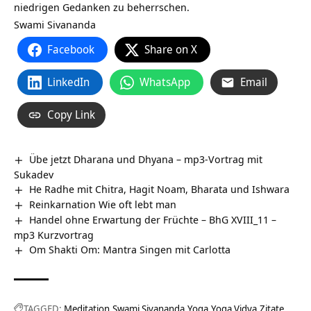
niedrigen Gedanken zu beherrschen.
Swami Sivananda
Facebook
Share on X
LinkedIn
WhatsApp
Email
Copy Link
Übe jetzt Dharana und Dhyana – mp3-Vortrag mit
Sukadev
He Radhe mit Chitra, Hagit Noam, Bharata und Ishwara
Reinkarnation Wie oft lebt man
Handel ohne Erwartung der Früchte – BhG XVIII_11 –
mp3 Kurzvortrag
Om Shakti Om: Mantra Singen mit Carlotta
TAGGED:
Meditation
Swami Sivananda
Yoga
Yoga Vidya
Zitate