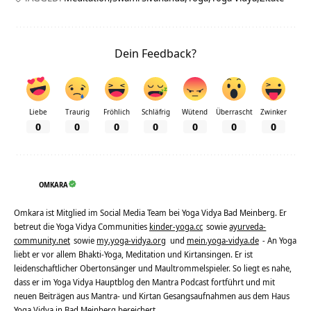
Dein Feedback?
Liebe
Traurig
Fröhlich
Schläfrig
Wütend
Überrascht
Zwinker
0
0
0
0
0
0
0
OMKARA
Omkara ist Mitglied im Social Media Team bei Yoga Vidya Bad Meinberg. Er
betreut die Yoga Vidya Communities
kinder-yoga.cc
sowie
ayurveda-
community.net
sowie
my.yoga-vidya.org
und
mein.yoga-vidya.de
- An Yoga
liebt er vor allem Bhakti-Yoga, Meditation und Kirtansingen. Er ist
leidenschaftlicher Obertonsänger und Maultrommelspieler. So liegt es nahe,
dass er im Yoga Vidya Hauptblog den Mantra Podcast fortführt und mit
neuen Beiträgen aus Mantra- und Kirtan Gesangsaufnahmen aus dem Haus
Yoga Vidya in Bad Meinberg bereichert.