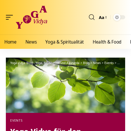
Aa
Größenänderun
Home
News
Yoga & Spiritualität
Health & Food
Yoga Vidya Blog - Yoga, Meditation und Ayurveda
>
Blog
>
News
>
Events
>
Yoga Vidy
EVENTS