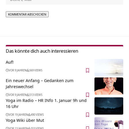
Alternative:
Das könnte dich auch interessieren
Auf!
VOR 9 JAHREN
569 VIEWS
Ein neuer Anfang – Gedanken zum
Jahreswechsel
VOR 9 JAHREN
513 VIEWS
Yoga im Radio – HR INfo 1. Januar 9h und
16 Uhr
VOR 19 JAHREN
490 VIEWS
Yoga Wiki über Mut
VOR 13 JAHREN
553 VIEWS