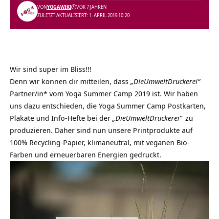
VON
YOGAWIKI
VOR 7 JAHREN
ZULETZT AKTUALISIERT: 1. APRIL 2019 10:20
Wir sind super im Bliss!!!
Denn wir können dir mitteilen, dass
„DieUmweltDruckerei“
Partner/in* vom
Yoga Summer Camp 2019
ist. Wir haben
uns dazu entschieden, die Yoga Summer Camp Postkarten,
Plakate und Info-Hefte bei der
„DieUmweltDruckerei“
zu
produzieren. Daher sind nun unsere Printprodukte auf
100% Recycling-Papier, klimaneutral, mit veganen Bio-
Farben und erneuerbaren Energien gedruckt.