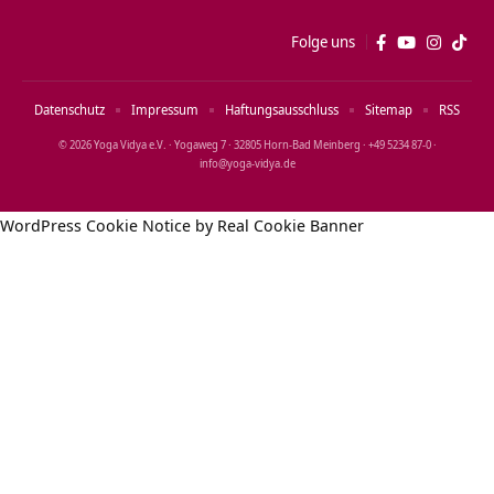
Folge uns
Datenschutz
Impressum
Haftungsausschluss
Sitemap
RSS
© 2026 Yoga Vidya e.V. · Yogaweg 7 · 32805 Horn‑Bad Meinberg · +49 5234 87‑0 ·
info@yoga‑vidya.de
WordPress Cookie Notice by Real Cookie Banner