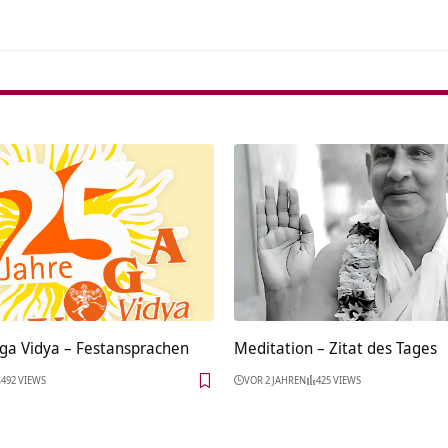
oga Vidya – Festansprachen
Meditation – Zitat des Tages
492 VIEWS
VOR 2 JAHREN
425 VIEWS