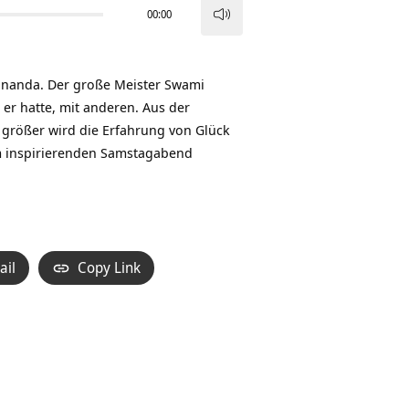
00:00
Pfeiltasten
Hoch/Runter
benutzen,
ivananda. Der große Meister Swami
um
 er hatte, mit anderen. Aus der
die
o größer wird die Erfahrung von
Glück
Lautstärke
em inspirierenden Samstagabend
zu
regeln.
ail
Copy Link