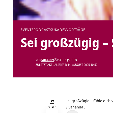
EVENTS
PODCAST
SUKADEV
VORTRÄGE
Sei großzügig 
VON
SUKADEV
VOR 16 JAHREN
ZULETZT AKTUALISIERT: 14. AUGUST 2025 10:52
Sei großzügig – fühle dich
Sivananda
.
SHARE