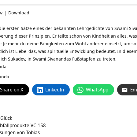
ow
|
Download
nd die ersten Sätze eines der bekannten Lehrgedichte von Swami S
rung dieser Prinzipien. Er teilte schon von Kindheit an alles, was
r: Je mehr du deine Fähigkeiten zum Wohl anderer einsetzt, um s
lich ist
Liebe
das, was spirituelle Entwicklung bedeutet. In dies
dich Sukadev, in Swami Sivanandas Fußstapfen zu treten.
nda
anda
Share on X
LinkedIn
WhatsApp
Em
 Glück
Abfallprodukte VC 158
ungen von Tobias