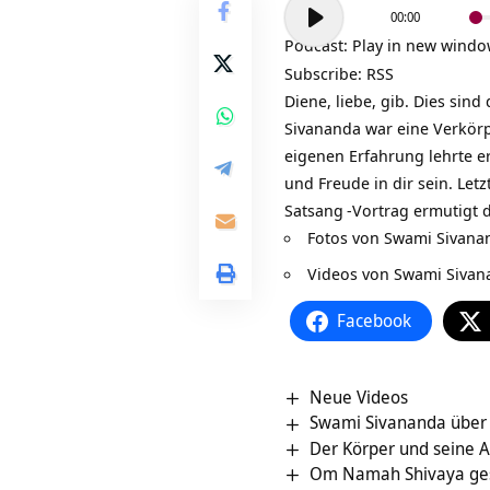
Audio-
00:00
Player
Podcast:
Play in new wind
Subscribe:
RSS
Diene, liebe, gib. Dies si
Sivananda war eine Verkörpe
eigenen Erfahrung lehrte e
und Freude in dir sein. Letzt
Satsang
-Vortrag ermutigt 
Fotos von
Swami Sivana
Videos von Swami Sivan
Facebook
Neue Videos
Swami Sivananda über
Der Körper und seine 
Om Namah Shivaya ges