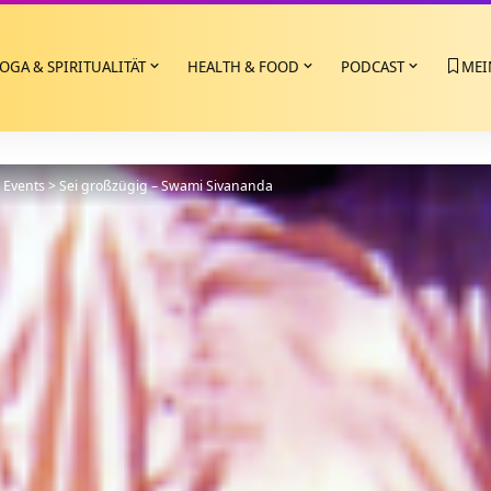
OGA & SPIRITUALITÄT
HEALTH & FOOD
PODCAST
MEI
>
Events
>
Sei großzügig – Swami Sivananda