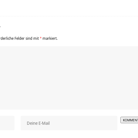
r
rderliche Felder sind mit
*
markiert.
Alterna