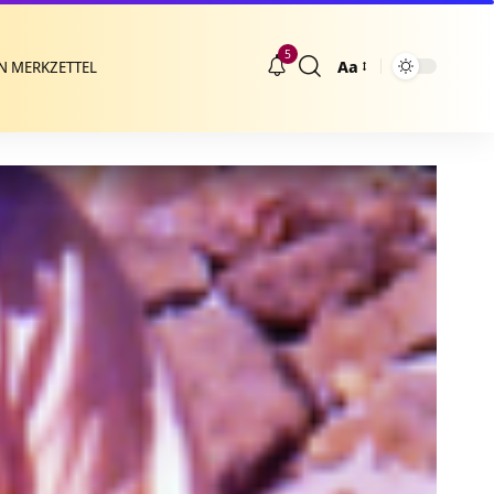
5
Aa
N MERKZETTEL
Größenänderung