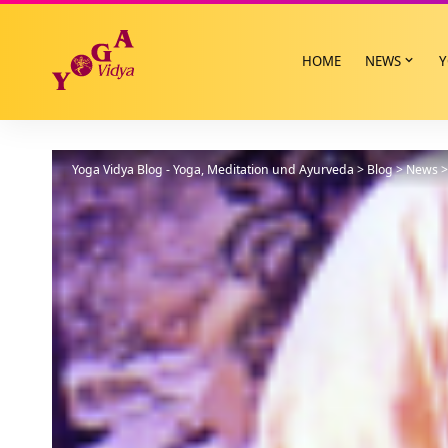
HOME
NEWS
Y
Yoga Vidya Blog - Yoga, Meditation und Ayurveda
>
Blog
>
News