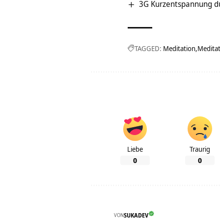
3G Kurzentspannung d
TAGGED:
Meditation
Meditat
Liebe
Traurig
0
0
VON
SUKADEV