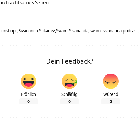
urch achtsames Sehen
ionstipps
Sivananda
Sukadev
Swami Sivananda
swami-sivananda-podcast
Dein Feedback?
Fröhlich
Schläfrig
Wütend
0
0
0