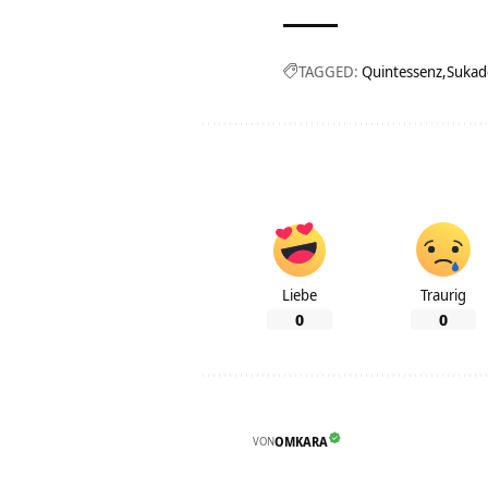
TAGGED:
Quintessenz
Sukad
Liebe
Traurig
0
0
VON
OMKARA