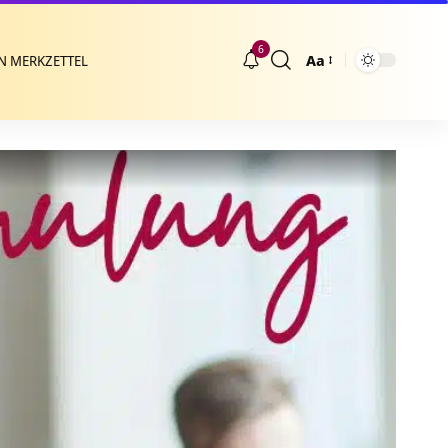
6
Aa
N MERKZETTEL
Größenänderung