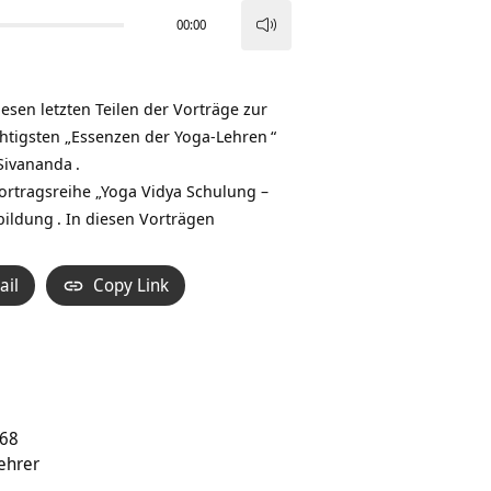
00:00
Pfeiltasten
Hoch/Runter
benutzen,
esen letzten Teilen der Vorträge zur
um
htigsten „
Essenzen der Yoga-Lehren
“
die
Sivananda
.
Lautstärke
ortragsreihe „
Yoga Vidya Schulung –
zu
bildung
. In diesen Vorträgen
regeln.
ail
Copy Link
-68
ehrer