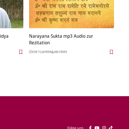
idya
Narayana Sukta mp3 Audio zur
Rezitation
VOR 15 JAHREN
496 VIEWS
Folge uns