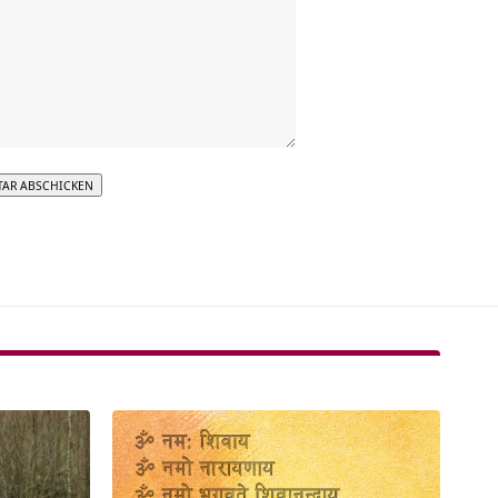
tive: