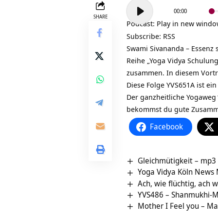
Audio-
00:00
Player
SHARE
Podcast:
Play in new wind
Subscribe:
RSS
Swami Sivananda – Essenz se
Reihe „
Yoga Vidya Schulung
zusammen. In diesem Vortr
Diese Folge YVS651A ist e
Der ganzheitliche Yogaweg
bekommst du gute Zusamm
Facebook
Gleichmütigkeit – mp3 
Yoga Vidya Köln News
Ach, wie flüchtig, ach w
YVS486 – Shanmukhi-Mu
Mother I Feel you – M