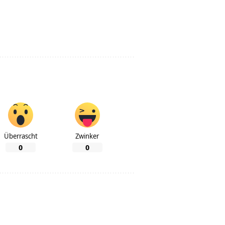
Überrascht
Zwinker
0
0