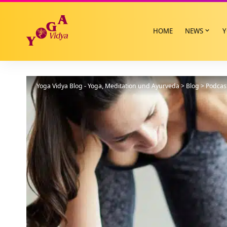
HOME
NEWS
Y
Yoga Vidya Blog - Yoga, Meditation und Ayurveda
>
Blog
>
Podcas