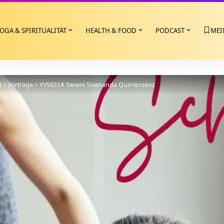
OGA & SPIRITUALITÄT
HEALTH & FOOD
PODCAST
MEI
t
>
Vorträge
>
YVS651A Swami Sivananda Quintessenz