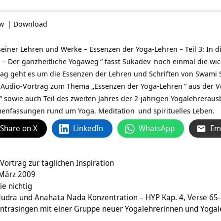
ow
|
Download
iner Lehren und Werke – Essenzen der Yoga-Lehren – Teil 3: In di
 – Der ganzheitliche Yogaweg
“ fasst
Sukadev
noch einmal die wic
ag geht es um die Essenzen der Lehren und Schriften von
Swami 
in Audio-Vortrag zum Thema „Essenzen der
Yoga-Lehren
“ aus der V
“ sowie auch Teil des zweiten Jahres der
2-jährigen Yogalehreraus
enfassungen rund um Yoga,
Meditation
und spirituelles Leben.
Share on X
LinkedIn
WhatsApp
Em
Vortrag zur täglichen Inspiration
 März 2009
ie nichtig
dra und Anahata Nada Konzentration – HYP Kap. 4, Verse 65
antrasingen mit einer Gruppe neuer Yogalehrerinnen und Yogal