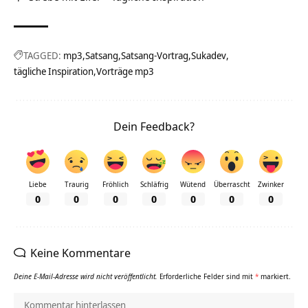
TAGGED:
mp3
Satsang
Satsang-Vortrag
Sukadev
tägliche Inspiration
Vorträge mp3
Dein Feedback?
Liebe
Traurig
Fröhlich
Schläfrig
Wütend
Überrascht
Zwinker
0
0
0
0
0
0
0
Keine Kommentare
Deine E-Mail-Adresse wird nicht veröffentlicht.
Erforderliche Felder sind mit
*
markiert.