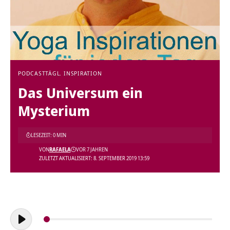
PODCAST
TÄGL. INSPIRATION
Das Universum ein
Mysterium
LESEZEIT: 0 MIN
VON
RAFAELA
VOR 7 JAHREN
ZULETZT AKTUALISIERT: 8. SEPTEMBER 2019 13:59
Audio-
Player