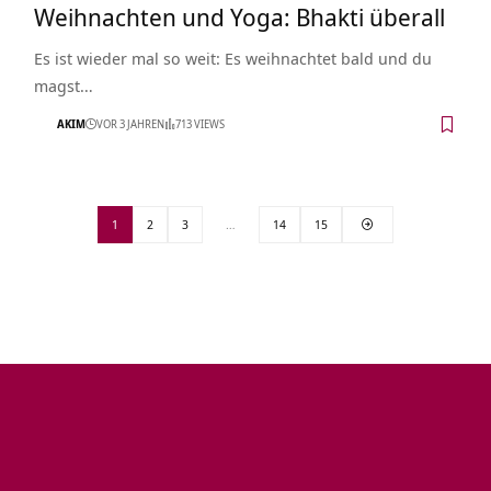
Weihnachten und Yoga: Bhakti überall
Es ist wieder mal so weit: Es weihnachtet bald und du
magst…
AKIM
VOR 3 JAHREN
713 VIEWS
1
2
3
…
14
15