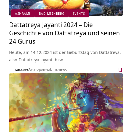
ASHRAMS
BAD MEINBERG
EVENTS
Dattatreya Jayanti 2024 – Die
Geschichte von Dattatreya und seinen
24 Gurus
Heute, am 14.12.2024 ist der Geburtstag von Dattatreya,
also Dattatreya Jayanti bzw.…
SUKADEV
VOR 2 JAHREN
1.1K VIEWS