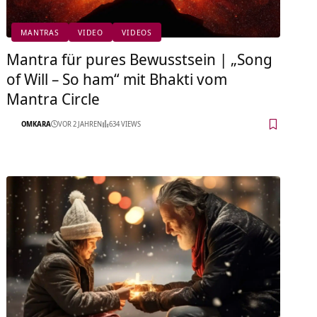
MANTRAS
VIDEO
VIDEOS
Mantra für pures Bewusstsein | „Song
of Will – So ham“ mit Bhakti vom
Mantra Circle
OMKARA
VOR 2 JAHREN
634 VIEWS