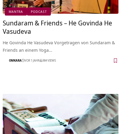
MANTRA
PODCAST
Sundaram & Friends – He Govinda He
Vasudeva
He Govinda He Vasudeva Vorgetragen von Sundaram &
Friends an einem Yoga…
OMKARA
VOR 1 JAHR
984 VIEWS