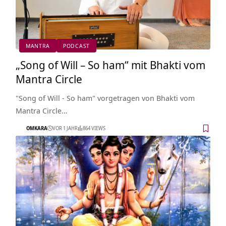
MANTRA
PODCAST
„Song of Will – So ham“ mit Bhakti vom
Mantra Circle
"Song of Will - So ham" vorgetragen von Bhakti vom
Mantra Circle…
OMKARA
VOR 1 JAHR
864 VIEWS