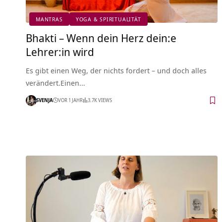
MANTRAS
YOGA & SPIRITUALITÄT
Bhakti – Wenn dein Herz dein:e
Lehrer:in wird
Es gibt einen Weg, der nichts fordert – und doch alles
verändert.Einen…
SVENJA
VOR 1 JAHR
3.7K VIEWS