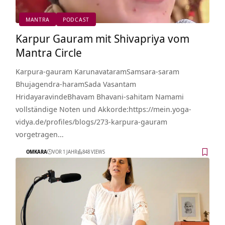
MANTRA
PODCAST
Karpur Gauram mit Shivapriya vom
Mantra Circle
Karpura-gauram KarunavataramSamsara-saram
Bhujagendra-haramSada Vasantam
HridayaravindeBhavam Bhavani-sahitam Namami
vollständige Noten und Akkorde:https://mein.yoga-
vidya.de/profiles/blogs/273-karpura-gauram
vorgetragen…
OMKARA
VOR 1 JAHR
848 VIEWS