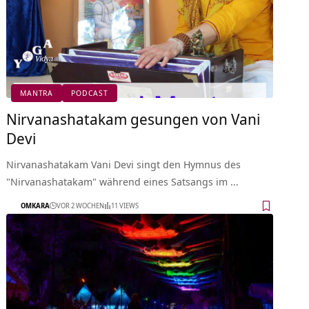
MANTRA
PODCAST
Nirvanashatakam gesungen von Vani
Devi
Nirvanashatakam Vani Devi singt den Hymnus des
"Nirvanashatakam" während eines Satsangs im …
OMKARA
VOR 2 WOCHEN
11 VIEWS