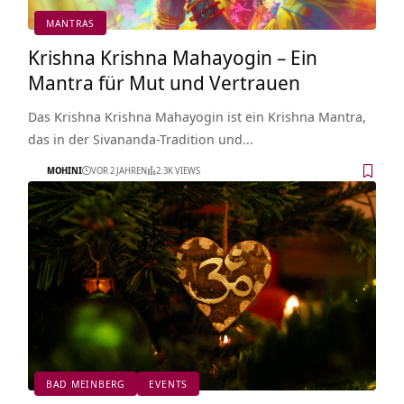
MANTRAS
Krishna Krishna Mahayogin – Ein
Mantra für Mut und Vertrauen
Das Krishna Krishna Mahayogin ist ein Krishna Mantra,
das in der Sivananda-Tradition und…
MOHINI
VOR 2 JAHREN
2.3K VIEWS
BAD MEINBERG
EVENTS