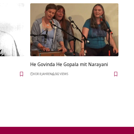
He Govinda He Gopala mit Narayani
VOR 8 JAHREN
582 VIEWS