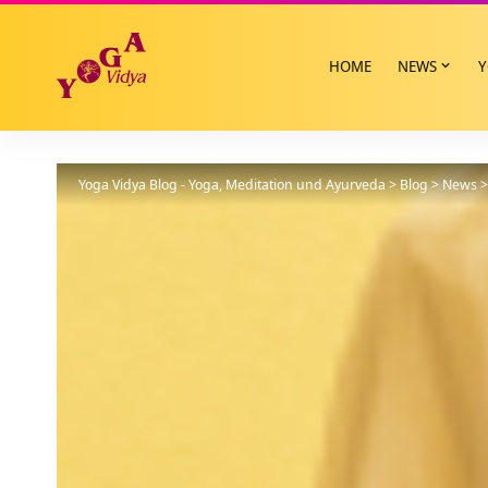
HOME
NEWS
Y
Yoga Vidya Blog - Yoga, Meditation und Ayurveda
>
Blog
>
News