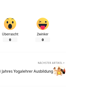
Überrascht
Zwinker
0
0
NÄCHSTER ARTIKEL
3 Jahres Yogalehrer Ausbildung