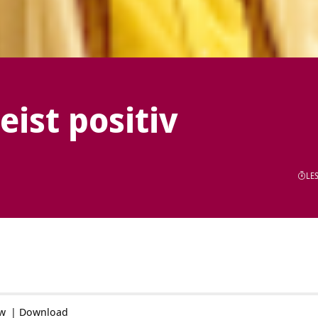
ist positiv
LES
ow
|
Download