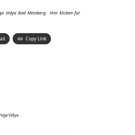
Hoch/Runter
benutzen,
ga Vidya Bad Meinberg.
Hier klicken für
um
die
Lautstärke
ail
Copy Link
zu
regeln.
Yoga Vidya