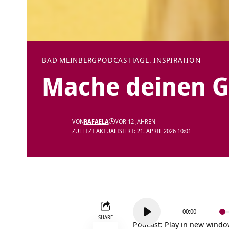
BAD MEINBERG
PODCAST
TÄGL. INSPIRATION
Mache deinen Ge
VON
RAFAELA
VOR 12 JAHREN
ZULETZT AKTUALISIERT: 21. APRIL 2026 10:01
Audio-
00:00
Player
SHARE
Podcast:
Play in new wind