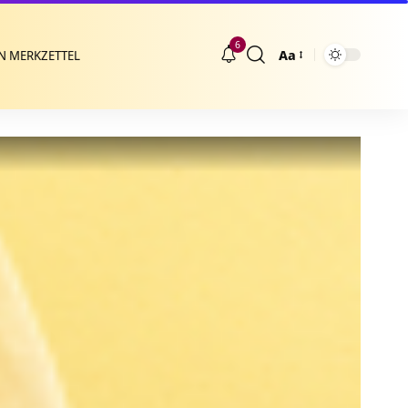
6
Aa
N MERKZETTEL
Größenänderung