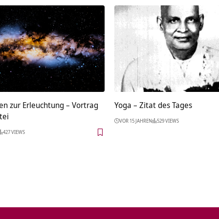
en zur Erleuchtung – Vortrag
Yoga – Zitat des Tages
tei
VOR 15 JAHREN
529 VIEWS
427 VIEWS