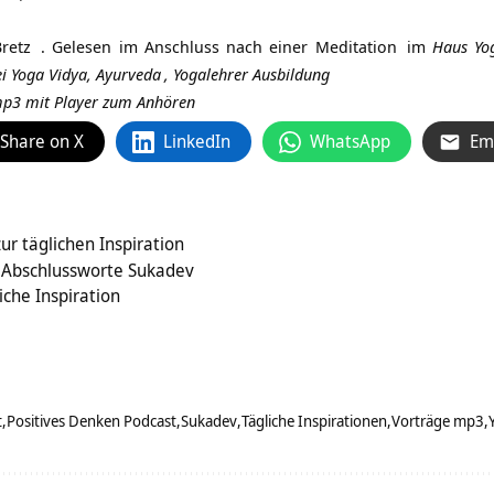
retz
. Gelesen im Anschluss nach einer
Meditation
im
Haus Yo
i Yoga Vidya,
Ayurveda
,
Yogalehrer Ausbildung
 mp3 mit Player zum Anhören
Share on X
LinkedIn
WhatsApp
Em
r täglichen Inspiration
 Abschlussworte Sukadev
iche Inspiration
t
Positives Denken Podcast
Sukadev
Tägliche Inspirationen
Vorträge mp3