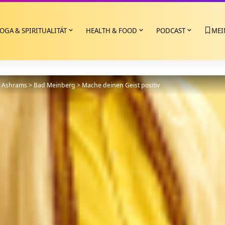
OGA & SPIRITUALITÄT
HEALTH & FOOD
PODCAST
MEI
>
Ashrams
>
Bad Meinberg
>
Mache deinen Geist positiv