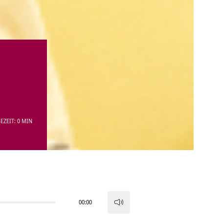
EZEIT: 0 MIN
00:00
Pfeiltasten