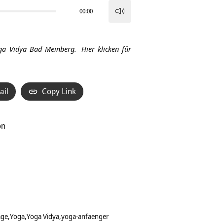
00:00
Pfeiltasten
Hoch/Runter
benutzen,
ga Vidya Bad Meinberg.
Hier klicken für
um
die
Lautstärke
ail
Copy Link
zu
regeln.
on
äge
Yoga
Yoga Vidya
yoga-anfaenger