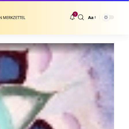
5
Aa
N MERKZETTEL
Größenänderung