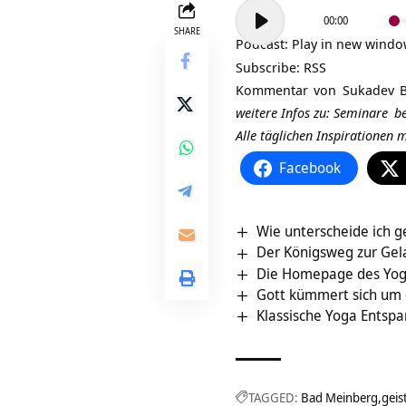
Audio-
00:00
Player
SHARE
Podcast:
Play in new wind
Subscribe:
RSS
Kommentar von
Sukadev B
weitere Infos zu:
Seminare
be
Alle täglichen Inspirationen
Facebook
Wie unterscheide ich ge
Der Königsweg zur Gel
Die Homepage des Yoga
Gott kümmert sich um 
Klassische Yoga Entsp
TAGGED:
Bad Meinberg
geis