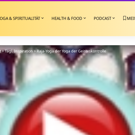
OGA & SPIRITUALITÄT
HEALTH & FOOD
PODCAST
MEI
t
>
Tägl. Inspiration
>
Raja-Yoga der Yoga der Geisteskontrolle