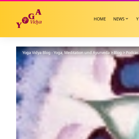
HOME
NEWS
Y
Yoga Vidya Blog - Yoga, Meditation und Ayurveda
>
Blog
>
Podcas