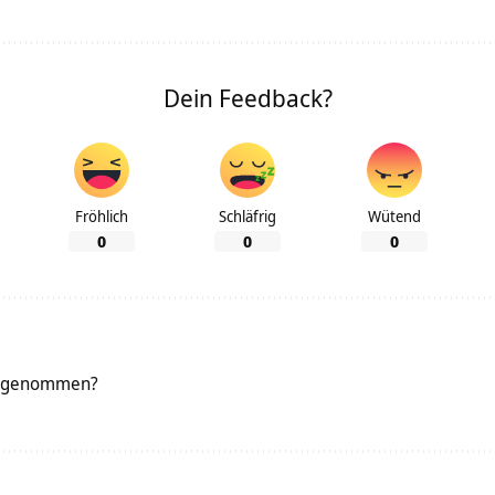
Dein Feedback?
Fröhlich
Schläfrig
Wütend
0
0
0
abgenommen?