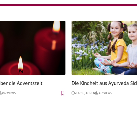
ber die Adventszeit
Die Kindheit aus Ayurveda Sic
497 VIEWS
VOR 16 JAHREN
397 VIEWS