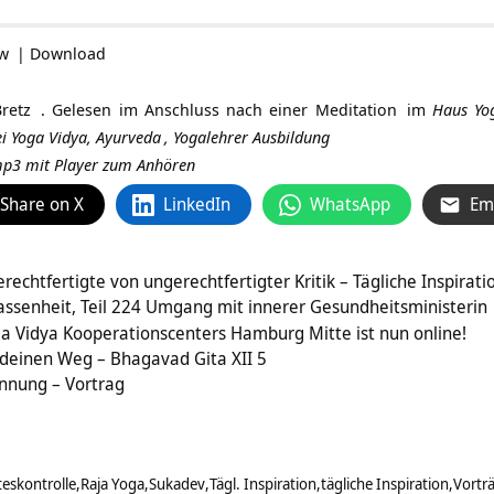
ow
|
Download
retz
. Gelesen im Anschluss nach einer
Meditation
im
Haus Yo
i Yoga Vidya,
Ayurveda
,
Yogalehrer Ausbildung
 mp3 mit Player zum Anhören
Share on X
LinkedIn
WhatsApp
Em
rechtfertigte von ungerechtfertigter Kritik – Tägliche Inspirati
assenheit, Teil 224 Umgang mit innerer Gesundheitsministerin
 Vidya Kooperationscenters Hamburg Mitte ist nun online!
deinen Weg – Bhagavad Gita XII 5
annung – Vortrag
teskontrolle
Raja Yoga
Sukadev
Tägl. Inspiration
tägliche Inspiration
Vortr