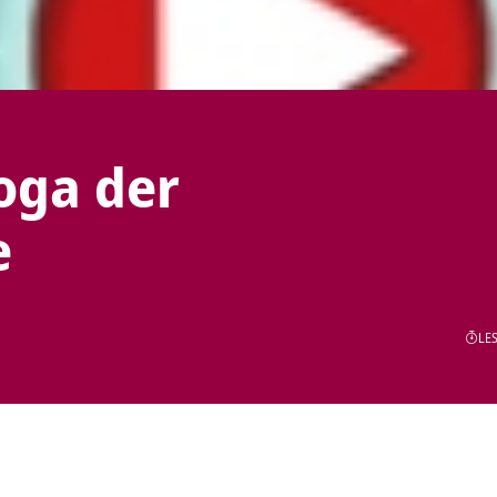
oga der
e
LES