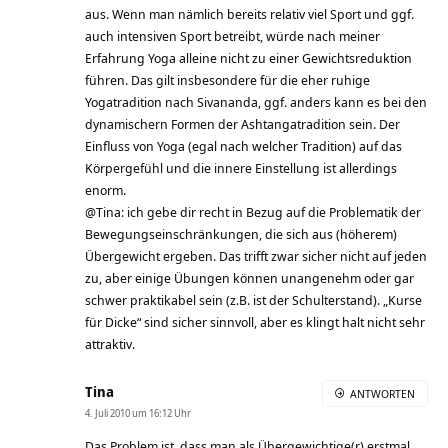
aus. Wenn man nämlich bereits relativ viel Sport und ggf.
auch intensiven Sport betreibt, würde nach meiner
Erfahrung Yoga alleine nicht zu einer Gewichtsreduktion
führen. Das gilt insbesondere für die eher ruhige
Yogatradition nach Sivananda, ggf. anders kann es bei den
dynamischern Formen der Ashtangatradition sein. Der
Einfluss von Yoga (egal nach welcher Tradition) auf das
Körpergefühl und die innere Einstellung ist allerdings
enorm.
@Tina: ich gebe dir recht in Bezug auf die Problematik der
Bewegungseinschränkungen, die sich aus (höherem)
Übergewicht ergeben. Das trifft zwar sicher nicht auf jeden
zu, aber einige Übungen können unangenehm oder gar
schwer praktikabel sein (z.B. ist der Schulterstand). „Kurse
für Dicke“ sind sicher sinnvoll, aber es klingt halt nicht sehr
attraktiv.
Tina
ANTWORTEN
4. Juli 2010 um 16:12 Uhr
Das Problem ist, dass man als Übergewichtige(r) erstmal