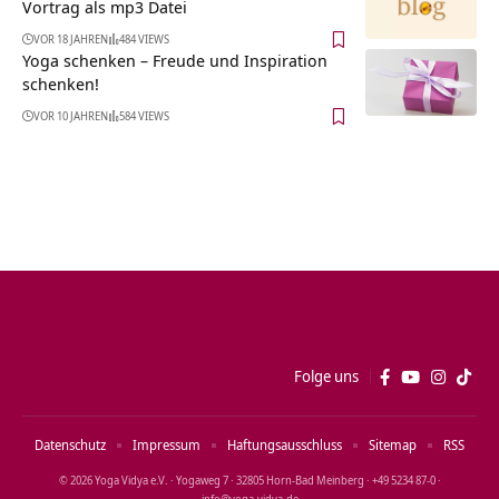
Vortrag als mp3 Datei
VOR 18 JAHREN
484 VIEWS
Yoga schenken – Freude und Inspiration
schenken!
VOR 10 JAHREN
584 VIEWS
Folge uns
Datenschutz
Impressum
Haftungsausschluss
Sitemap
RSS
© 2026 Yoga Vidya e.V. · Yogaweg 7 · 32805 Horn‑Bad Meinberg · +49 5234 87‑0 ·