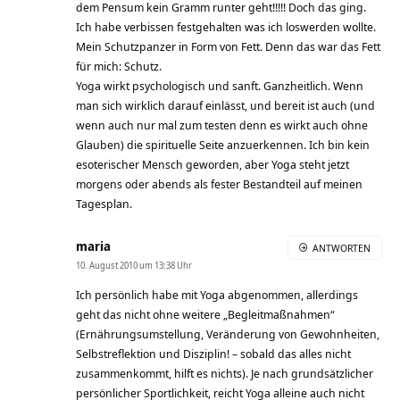
dem Pensum kein Gramm runter geht!!!!! Doch das ging.
Ich habe verbissen festgehalten was ich loswerden wollte.
Mein Schutzpanzer in Form von Fett. Denn das war das Fett
für mich: Schutz.
Yoga wirkt psychologisch und sanft. Ganzheitlich. Wenn
man sich wirklich darauf einlässt, und bereit ist auch (und
wenn auch nur mal zum testen denn es wirkt auch ohne
Glauben) die spirituelle Seite anzuerkennen. Ich bin kein
esoterischer Mensch geworden, aber Yoga steht jetzt
morgens oder abends als fester Bestandteil auf meinen
Tagesplan.
maria
ANTWORTEN
10. August 2010 um 13:38 Uhr
Ich persönlich habe mit Yoga abgenommen, allerdings
geht das nicht ohne weitere „Begleitmaßnahmen“
(Ernährungsumstellung, Veränderung von Gewohnheiten,
Selbstreflektion und Disziplin! – sobald das alles nicht
zusammenkommt, hilft es nichts). Je nach grundsätzlicher
persönlicher Sportlichkeit, reicht Yoga alleine auch nicht