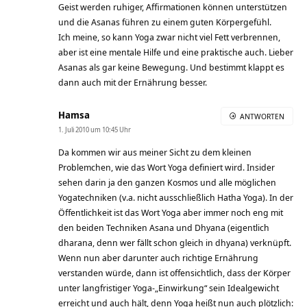
Geist werden ruhiger, Affirmationen können unterstützen
und die Asanas führen zu einem guten Körpergefühl.
Ich meine, so kann Yoga zwar nicht viel Fett verbrennen,
aber ist eine mentale Hilfe und eine praktische auch. Lieber
Asanas als gar keine Bewegung. Und bestimmt klappt es
dann auch mit der Ernährung besser.
Hamsa
ANTWORTEN
1. Juli 2010 um 10:45 Uhr
Da kommen wir aus meiner Sicht zu dem kleinen
Problemchen, wie das Wort Yoga definiert wird. Insider
sehen darin ja den ganzen Kosmos und alle möglichen
Yogatechniken (v.a. nicht ausschließlich Hatha Yoga). In der
Öffentlichkeit ist das Wort Yoga aber immer noch eng mit
den beiden Techniken Asana und Dhyana (eigentlich
dharana, denn wer fällt schon gleich in dhyana) verknüpft.
Wenn nun aber darunter auch richtige Ernährung
verstanden würde, dann ist offensichtlich, dass der Körper
unter langfristiger Yoga-„Einwirkung“ sein Idealgewicht
erreicht und auch hält, denn Yoga heißt nun auch plötzlich: