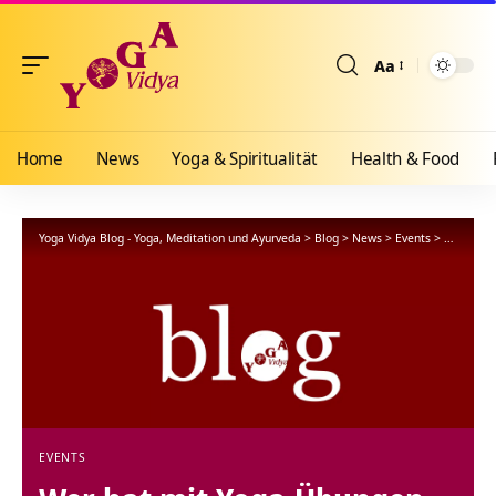
Aa
Größenänderun
Home
News
Yoga & Spiritualität
Health & Food
Yoga Vidya Blog - Yoga, Meditation und Ayurveda
>
Blog
>
News
>
Events
>
Wer hat 
EVENTS