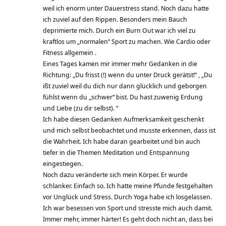
weil ich enorm unter Dauerstress stand. Noch dazu hatte
ich zuviel auf den Rippen. Besonders mein Bauch
deprimierte mich. Durch ein Burn Out war ich viel zu
kraftlos um „normalen“ Sport zu machen. Wie Cardio oder
Fitness allgemein .
Eines Tages kamen mir immer mehr Gedanken in die
Richtung: „Du frisst (!) wenn du unter Druck gerätst!“ , „Du
ißt zuviel weil du dich nur dann glücklich und geborgen
fühlst wenn du „schwer“ bist. Du hast zuwenig Erdung
und Liebe (zu dir selbst). “
Ich habe diesen Gedanken Aufmerksamkeit geschenkt
und mich selbst beobachtet und musste erkennen, dass ist
die Wahrheit. Ich habe daran gearbeitet und bin auch
tiefer in die Themen Meditation und Entspannung
eingestiegen.
Noch dazu veränderte sich mein Körper. Er wurde
schlanker. Einfach so. Ich hatte meine Pfunde festgehalten
vor Unglück und Stress. Durch Yoga habe ich losgelassen.
Ich war besessen von Sport und stresste mich auch damit.
Immer mehr, immer härter! Es geht doch nicht an, dass bei