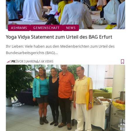
ASHRAMS
GEMEINSCHAFT
NEWS
Yoga Vidya Statement zum Urteil des BAG Erfurt
Ihr Lieben: Viele haben aus den Medienberichten zum Urteil des
Bundesarbeitsgerichts (BAG)…
PR
VOR 3 JAHREN
1.6K VIEWS