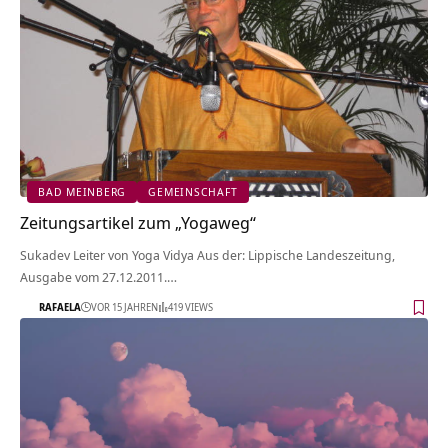
BAD MEINBERG
GEMEINSCHAFT
Zeitungsartikel zum „Yogaweg“
Sukadev Leiter von Yoga Vidya Aus der: Lippische Landeszeitung,
Ausgabe vom 27.12.2011.…
RAFAELA
VOR 15 JAHREN
419 VIEWS