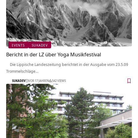
EVENTS
SUKADEV
Bericht in der LZ über Yoga Musikfestival
Die Lippische Landeszeitung berichtet in der Ausgabe vom 23.5.09
Trommelschläge…
SUKADEV
VOR 17 JAHREN
542 VIEWS