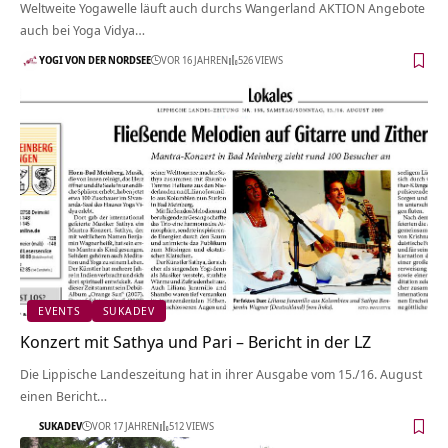
Weltweite Yogawelle läuft auch durchs Wangerland AKTION Angebote
auch bei Yoga Vidya…
YOGI VON DER NORDSEE
VOR 16 JAHREN
526 VIEWS
EVENTS
SUKADEV
Konzert mit Sathya und Pari – Bericht in der LZ
Die Lippische Landeszeitung hat in ihrer Ausgabe vom 15./16. August
einen Bericht…
SUKADEV
VOR 17 JAHREN
512 VIEWS