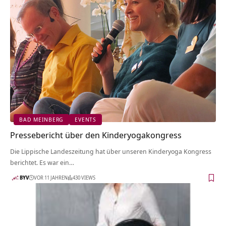
BAD MEINBERG
EVENTS
Pressebericht über den Kinderyogakongress
Die Lippische Landeszeitung hat über unseren Kinderyoga Kongress
berichtet. Es war ein…
BYV
VOR 11 JAHREN
430 VIEWS