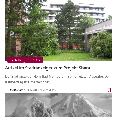
EVENTS
SUKADEV
Artikel im Stadtanzeiger zum Projekt Shanti
Der Stadtanzeiger Horn-Bad Meinberg in seiner letzten Ausgabe: Der
Kaufvertrag ist unterzeichnet,…
SUKADEV
VOR 17 JAHREN
424 VIEWS