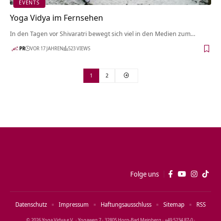
EVENTS
Yoga Vidya im Fernsehen
In den Tagen vor Shivaratri bewegt sich viel in den Medien zum…
PR
VOR 17 JAHREN
523 VIEWS
1
2
Folge uns
Datenschutz
Impressum
Haftungsausschluss
Sitemap
RSS
© 2026 Yoga Vidya e.V. · Yogaweg 7 · 32805 Horn‑Bad Meinberg · +49 5234 87‑0 ·