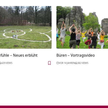
efühle – Neues erblüht
Büren‏‎ – Vortragsvideo
629 VIEWS
VOR 14 JAHREN
582 VIEWS