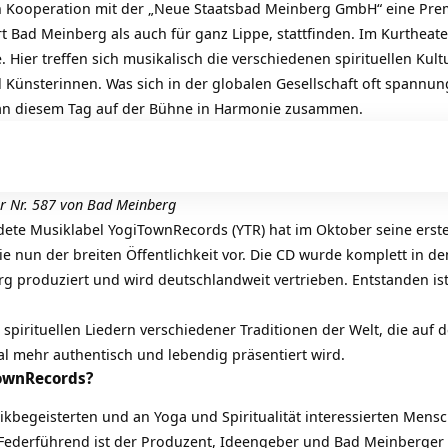
n Kooperation mit der „Neue Staatsbad Meinberg GmbH“ eine Prem
t Bad Meinberg als auch für ganz Lippe, stattfinden. Im Kurtheate
 Hier treffen sich musikalisch die verschiedenen spirituellen Kultu
nd Künsterinnen. Was sich in der globalen Gesellschaft oft spannu
an diesem Tag auf der Bühne in Harmonie zusammen.
er Nr. 587 von Bad Meinberg
ete Musiklabel YogiTownRecords (YTR) hat im Oktober seine erste
sie nun der breiten Öffentlichkeit vor. Die CD wurde komplett in
g produziert und wird deutschlandweit vertrieben. Entstanden ist
pirituellen Liedern verschiedener Traditionen der Welt, die auf 
 mehr authentisch und lebendig präsentiert wird.
TownRecords?
kbegeisterten und an Yoga und Spiritualität interessierten Men
. Federführend ist der Produzent, Ideengeber und Bad Meinberger 