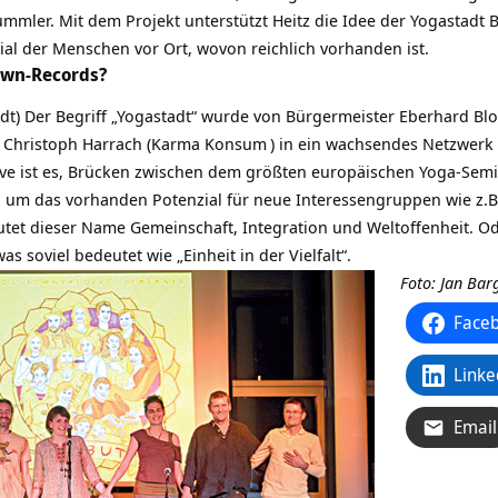
mler. Mit dem Projekt unterstützt Heitz die Idee der Yogastadt
ial der Menschen vor Ort, wovon reichlich vorhanden ist.
wn-Records?
adt) Der Begriff „Yogastadt“ wurde von Bürgermeister Eberhard Bl
Christoph Harrach (
Karma Konsum
) in ein wachsendes Netzwerk
tive ist es, Brücken zwischen dem
größten europäischen Yoga-Semi
, um das vorhanden Potenzial für neue Interessengruppen wie z.
tet dieser Name Gemeinschaft, Integration und Weltoffenheit. 
was soviel bedeutet wie „Einheit in der Vielfalt“.
Foto: Jan Ba
Face
Linke
Email