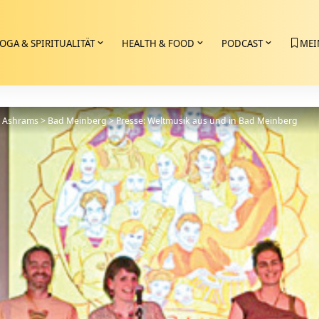
OGA & SPIRITUALITÄT
HEALTH & FOOD
PODCAST
MEI
>
Ashrams
>
Bad Meinberg
>
Presse: Weltmusik aus und in Bad Meinberg