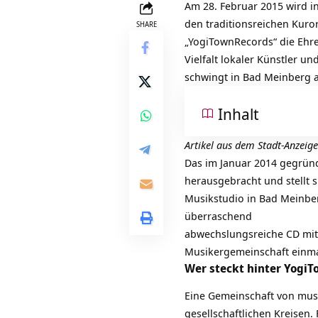
Am 28. Februar 2015 wird i
den traditionsreichen Kuror
SHARE
„YogiTownRecords“ die Ehre.
Vielfalt lokaler Künstler u
schwingt in Bad Meinberg 
Inhalt
Artikel aus dem Stadt-Anzeig
Das im Januar 2014 gegründ
herausgebracht und stellt 
Musikstudio in Bad Meinber
überraschend
abwechslungsreiche CD mit s
Musikergemeinschaft einmal
Wer steckt hinter Yogi
Eine Gemeinschaft von musi
gesellschaftlichen Kreisen