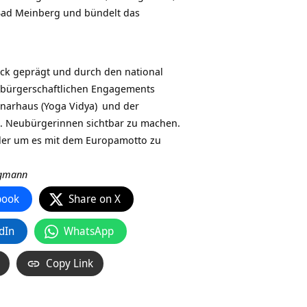
 Bad Meinberg und bündelt das
ock geprägt und durch den national
 bürgerschaftlichen Engagements
narhaus (Yoga Vidya)
und der
B. Neubürgerinnen sichtbar zu machen.
Oder um es mit dem Europamotto zu
rgmann
book
Share on X
dIn
WhatsApp
Copy Link