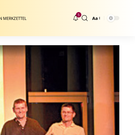
5
Aa
N MERKZETTEL
Größenänderung