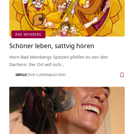
BAD MEINBERG
Schöner leben, sattvig hören
Horn-Bad Meinbergs Spatzen pfeifen es von den
Dächern: Der Ort will sich…
SIBYLLE
VOR 12 JAHREN
563 VIEWS