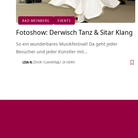
BAD MEINBERG
EVENTS
Fotoshow: Derwisch Tanz & Sitar Klang
So ein wunderbares Musikfestival! Da geht jeder
Besucher und jeder Künstler mit…
LISA N.
VOR 13 JAHREN
1.2K VIEWS