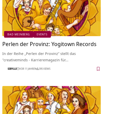
BAD MEINBERG
EVENTS
Perlen der Provinz: Yogitown Records
In der Reihe „Perlen der Provinz“ stellt das
"creativeminds - Karrieremagazin für…
SIBYLLE
VOR 11 JAHREN
395 VIEWS