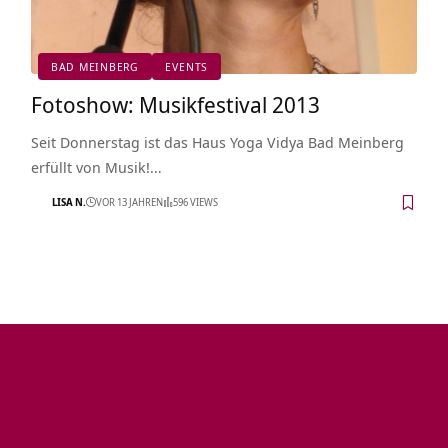
BAD MEINBERG
EVENTS
Fotoshow: Musikfestival 2013
Seit Donnerstag ist das Haus Yoga Vidya Bad Meinberg
erfüllt von Musik!…
LISA N.
VOR 13 JAHREN
596 VIEWS