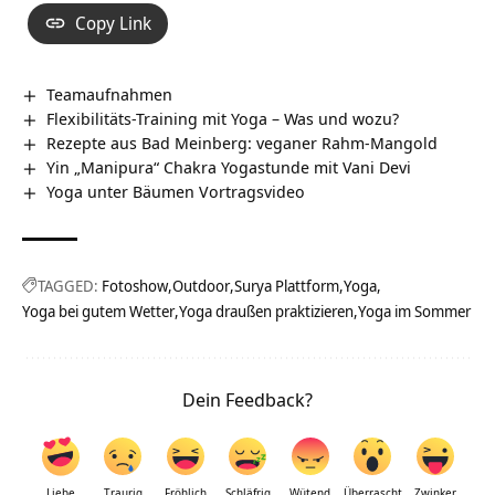
Copy Link
Teamaufnahmen
Flexibilitäts-Training mit Yoga – Was und wozu?
Rezepte aus Bad Meinberg: veganer Rahm-Mangold
Yin „Manipura“ Chakra Yogastunde mit Vani Devi
Yoga unter Bäumen Vortragsvideo
TAGGED:
Fotoshow
Outdoor
Surya Plattform
Yoga
Yoga bei gutem Wetter
Yoga draußen praktizieren
Yoga im Sommer
Dein Feedback?
Liebe
Traurig
Fröhlich
Schläfrig
Wütend
Überrascht
Zwinker