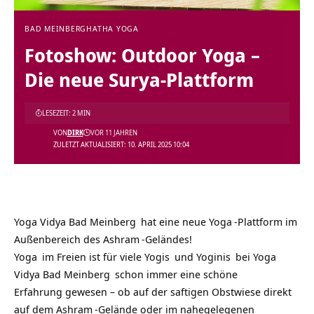
BAD MEINBERG
HATHA YOGA
Fotoshow: Outdoor Yoga –
Die neue Surya-Plattform
LESEZEIT: 2 MIN
VON
DIRK
VOR 11 JAHREN
ZULETZT AKTUALISIERT: 10. APRIL 2025 10:04
Yoga Vidya Bad Meinberg
hat eine neue
Yoga
-Plattform im
Außenbereich des
Ashram
-Geländes!
Yoga
im Freien ist für viele
Yogis
und
Yoginis
bei
Yoga
Vidya Bad Meinberg
schon immer eine schöne
Erfahrung gewesen – ob auf der saftigen
Obstwiese
direkt
auf dem
Ashram
-Gelände oder im nahegelegenen