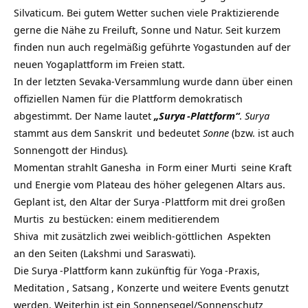
Silvaticum
. Bei gutem Wetter suchen viele Praktizierende
gerne die Nähe zu Freiluft, Sonne und Natur. Seit kurzem
finden nun auch regelmäßig geführte Yogastunden auf der
neuen Yogaplattform im Freien statt.
In der letzten Sevaka-Versammlung wurde dann über einen
offiziellen Namen für die Plattform demokratisch
abgestimmt. Der Name lautet
„
Surya
-Plattform“
.
Surya
stammt aus dem
Sanskrit
und bedeutet
Sonne
(bzw. ist auch
Sonnengott der Hindus)
.
Momentan strahlt
Ganesha
in Form einer
Murti
seine Kraft
und Energie vom Plateau des höher gelegenen Altars aus.
Geplant ist, den Altar der
Surya
-Plattform mit drei großen
Murtis
zu bestücken: einem
meditierendem
Shiva
mit zusätzlich zwei weiblich-
göttlichen
Aspekten
an den Seiten (Lakshmi und Saraswati).
Die
Surya
-Plattform kann zukünftig für
Yoga
-Praxis,
Meditation
,
Satsang
, Konzerte und weitere Events genutzt
werden. Weiterhin ist ein Sonnensegel/Sonnenschutz