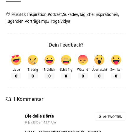
TAGGED:
Inspiration
Podcast
Sukadev
Tägliche Inspirationen
Tugenden
Vorträge mp3
Yoga Vidya
Dein Feedback?
Liebe
Traurig
Fröhlich
Schläfrig
Wütend
Überrascht
Zwinker
0
0
0
0
0
0
0
1 Kommentar
Die dolle Dörte
ANTWORTEN
9. Juli 2015 um 12:41 Uhr
Diese Eigenschaft nennt man auch Empathie.