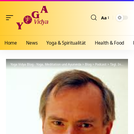
Aa
Größenänderun
Home
News
Yoga & Spiritualität
Health & Food
Yoga Vidya Blog - Yoga, Meditation und Ayurveda
>
Blog
>
Podcast
>
Tägl. Inspiration