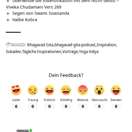
Überwinde die Indentifikation mit dem Nicht-Selbst –
Viveka Chudamani Vers 269
Segen von Swami Sivananda
Halbe Kobra
TAGGED:
Bhagavad Gita
bhagavad-gita-podcast
Inspiration
Sukadev
Tägliche Inspirationen
Vorträge
Yoga Vidya
Dein Feedback?
Liebe
Traurig
Fröhlich
Schläfrig
Wütend
Überrascht
Zwinker
6
0
0
0
0
0
0
OMKARA