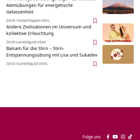
Atemübungen für energetische
Gelassenheit
VOR 7 MONATEN
846 VIEWS
Andere Zivilisationen im Universum und
kollektive Erleuchtung
VOR 6 JAHREN
438 VIEWS
Balsam für die Stirn – Stirn-
Entspannungsübung mit Lisa und Sukadev
VOR 18 JAHREN
506 VIEWS
Folge uns