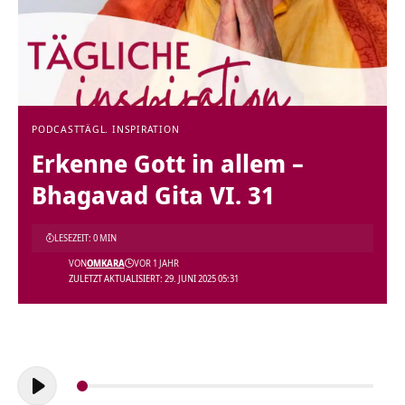
PODCAST
TÄGL. INSPIRATION
Erkenne Gott in allem –
Bhagavad Gita VI. 31
LESEZEIT: 0 MIN
VON
OMKARA
VOR 1 JAHR
ZULETZT AKTUALISIERT: 29. JUNI 2025 05:31
Audio-
Player