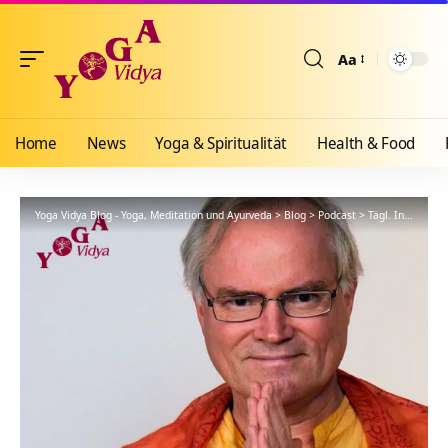
Aa
Größenänderun
Home
News
Yoga & Spiritualität
Health & Food
Yoga Vidya Blog - Yoga, Meditation und Ayurveda
>
Blog
>
Podcast
>
Tägl. Inspiration