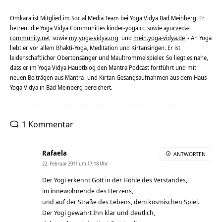
Omkara ist Mitglied im Social Media Team bei Yoga Vidya Bad Meinberg. Er
betreut die Yoga Vidya Communities
kinder-yoga.cc
sowie
ayurveda-
community.net
sowie
my.yoga-vidya.org
und
mein.yoga-vidya.de
- An Yoga
liebt er vor allem Bhakti-Yoga, Meditation und Kirtansingen. Er ist
leidenschaftlicher Obertonsänger und Maultrommelspieler. So liegt es nahe,
dass er im Yoga Vidya Hauptblog den Mantra Podcast fortführt und mit
neuen Beiträgen aus Mantra- und Kirtan Gesangsaufnahmen aus dem Haus
Yoga Vidya in Bad Meinberg bereichert.
1 Kommentar
Rafaela
ANTWORTEN
22. Februar 2011 um 17:18 Uhr
Der Yogi erkennt Gott in der Höhle des Verstandes,
im innewohnende des Herzens,
und auf der Straße des Lebens, dem kosmischen Spiel.
Der Yogi gewahrt Ihn klar und deutlich,