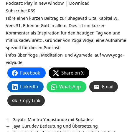
Podcast:
Play in new window
|
Download
Subscribe:
RSS
Höre einen kurzen Beitrag zur
Bhagavad Gita
Kapitel VI,
Vers 31. Erkenne Gott in allem. Dies ist ein kurzer
Kommentar als Inspiration für den heutigen Tag von und
mit
Sukadev Bretz
, Gründer von Yoga Vidya, eine Aufnahme
speziell für diesen Podcast.
Infos über
Yoga
,
Meditation
und
Ayurveda
auf
www.yoga-
vidya.de
Facebook
Share on X
LinkedIn
WhatsApp
Email
Copy Link
Gayatri Mantra Yogastunde mit Sukadev
Jaya Gurudev Bedeutung und Übersetzung