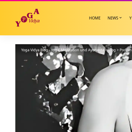
HOME
NEWS
Y
Yoga Vidya Blog - Yoga, Meditation und Ayurveda
>
Blog
>
Podcas