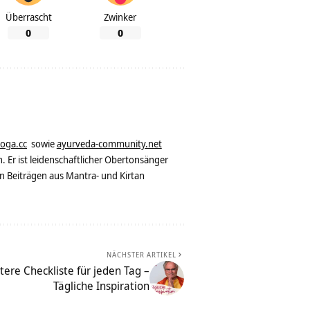
Überrascht
Zwinker
0
0
yoga.cc
sowie
ayurveda-community.net
. Er ist leidenschaftlicher Obertonsänger
n Beiträgen aus Mantra- und Kirtan
NÄCHSTER ARTIKEL
tere Checkliste für jeden Tag –
Tägliche Inspiration