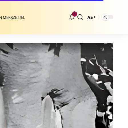
5
Aa
N MERKZETTEL
Größenänderung