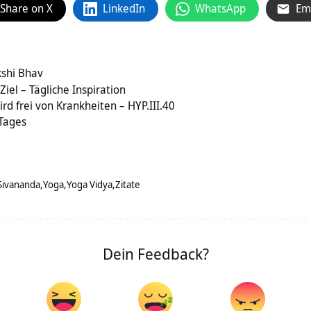
Share on X
LinkedIn
WhatsApp
Em
shi Bhav
Ziel – Tägliche Inspiration
rd frei von Krankheiten – HYP.III.40
 Tages
Sivananda
Yoga
Yoga Vidya
Zitate
Dein Feedback?