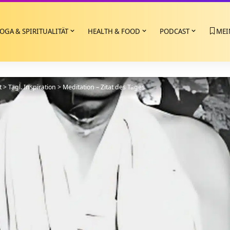
OGA & SPIRITUALITÄT
HEALTH & FOOD
PODCAST
MEI
t
>
Tägl. Inspiration
>
Meditation – Zitat des Tages