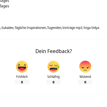
 Tages
 Tages
t
Sukadev
Tägliche Inspirationen
Tugenden
Vorträge mp3
Yoga Vidya
Dein Feedback?
Fröhlich
Schläfrig
Wütend
0
0
0