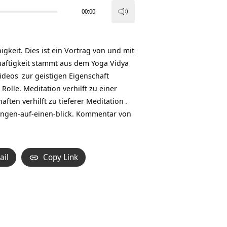
00:00
Pfeiltasten
Hoch/Runter
benutzen,
igkeit. Dies ist ein Vortrag von und mit
um
aftigkeit stammt aus dem Yoga Vidya
die
ideos
zur geistigen Eigenschaft
Lautstärke
olle. Meditation verhilft zu einer
zu
ften verhilft zu tieferer
Meditation
.
regeln.
ngen-auf-einen-blick
. Kommentar von
ail
Copy Link