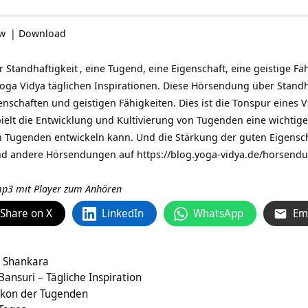
ow
|
Download
er
Standhaftigkeit
, eine Tugend, eine Eigenschaft, eine geistige Fäh
oga Vidya täglichen Inspirationen
. Diese Hörsendung über Standh
genschaften und geistigen Fähigkeiten. Dies ist die Tonspur eines
V
ielt die Entwicklung und Kultivierung von Tugenden eine wichtige R
n Tugenden entwickeln kann. Und die Stärkung der guten Eigenscha
und andere Hörsendungen auf
https://blog.yoga-vidya.de/horsendu
 mp3 mit Player zum Anhören
Share on X
LinkedIn
WhatsApp
Em
a Shankara
ansuri – Tägliche Inspiration
xikon der Tugenden