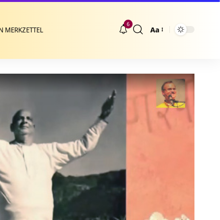
6
Aa
N MERKZETTEL
Größenänderung