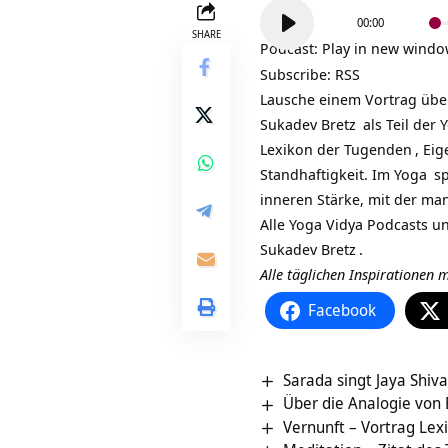
Audio-
00:00
Player
SHARE
Podcast:
Play in new wind
Subscribe:
RSS
Lausche einem Vortrag üb
Sukadev Bretz
als Teil der
Y
Lexikon der
Tugenden
, Ei
Standhaftigkeit. Im
Yoga
sp
inneren Stärke, mit der ma
Alle Yoga Vidya Podcasts 
Sukadev Bretz
.
Alle täglichen Inspirationen
Facebook
Sarada singt Jaya Shiv
Über die Analogie von B
Vernunft – Vortrag Le