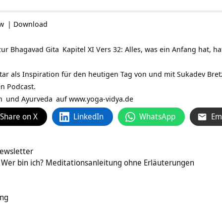
ow
|
Download
zur
Bhagavad Gita
Kapitel XI Vers 32: Alles, was ein Anfang hat, h
tar als Inspiration für den heutigen Tag von und mit
Sukadev Bret
en Podcast.
n
und
Ayurveda
auf
www.yoga-vidya.de
Share on X
LinkedIn
WhatsApp
Em
ewsletter
 Wer bin ich? Meditationsanleitung ohne Erläuterungen
ung