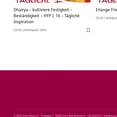
Dhairya – kultiviere Festigkeit –
Erlange Fri
Beständigkeit – HYP I. 16 – Tägliche
VOR 1 JAHR
69
Inspiration
VOR 5 JAHREN
441 VIEWS
© 2026 Yoga Vidya e.V. · Yogaweg 7 · 32805 Horn‑Bad Meinberg · +49 5234 87‑0 · info@yoga