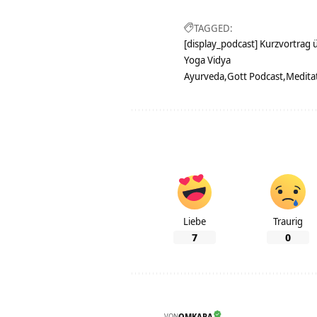
TAGGED:
[display_podcast] Kurzvortrag 
Yoga Vidya
Ayurveda
Gott Podcast
Medita
Liebe
Traurig
7
0
VON
OMKARA