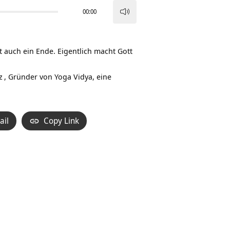
00:00
Pfeiltasten
Hoch/Runter
benutzen,
at auch ein Ende. Eigentlich macht Gott
um
die
z
, Gründer von Yoga Vidya, eine
Lautstärke
zu
regeln.
ail
Copy Link