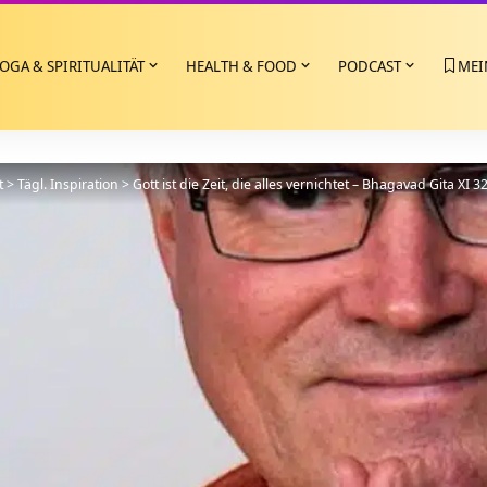
OGA & SPIRITUALITÄT
HEALTH & FOOD
PODCAST
MEI
t
>
Tägl. Inspiration
>
Gott ist die Zeit, die alles vernichtet – Bhagavad Gita XI 3