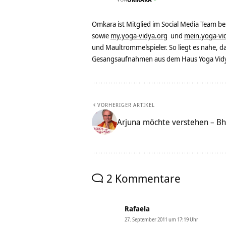
Omkara ist Mitglied im Social Media Team b
sowie
my.yoga-vidya.org
und
mein.yoga-vi
und Maultrommelspieler. So liegt es nahe, 
Gesangsaufnahmen aus dem Haus Yoga Vidya
VORHERIGER ARTIKEL
Arjuna möchte verstehen – Bh
2 Kommentare
Rafaela
27. September 2011 um 17:19 Uhr