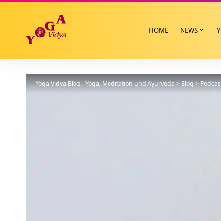
HOME
NEWS
Y
Yoga Vidya Blog - Yoga, Meditation und Ayurveda
>
Blog
>
Podcas