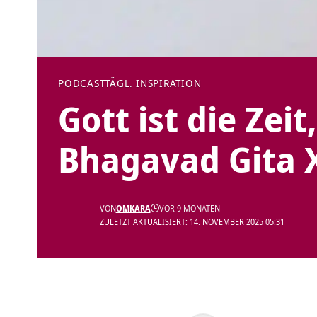
PODCAST
TÄGL. INSPIRATION
Gott ist die Zeit
Bhagavad Gita X
VON
OMKARA
VOR 9 MONATEN
ZULETZT AKTUALISIERT: 14. NOVEMBER 2025 05:31