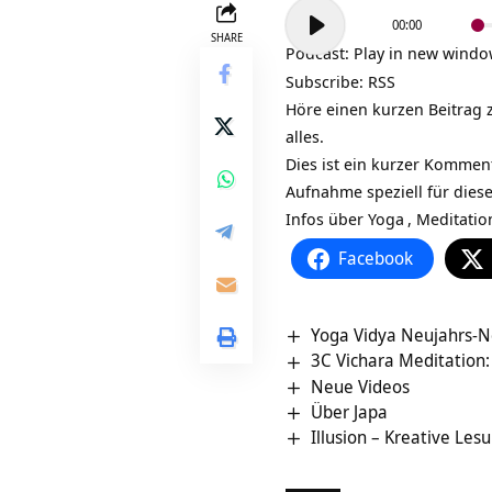
Audio-
00:00
Player
SHARE
Podcast:
Play in new wind
Subscribe:
RSS
Höre einen kurzen Beitrag 
alles.
Dies ist ein kurzer Kommen
Aufnahme speziell für dies
Infos über
Yoga
,
Meditatio
Facebook
Yoga Vidya Neujahrs-N
3C Vichara Meditation:
Neue Videos
Über Japa
Illusion – Kreative Les