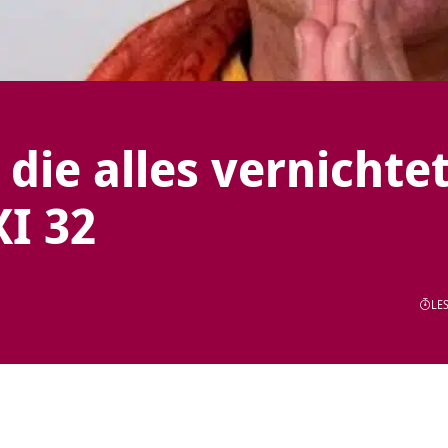
, die alles vernichtet
I 32
LES