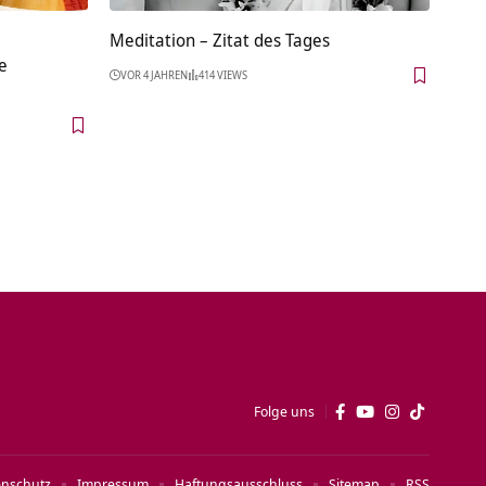
Meditation – Zitat des Tages
e
VOR 4 JAHREN
414 VIEWS
Folge uns
enschutz
Impressum
Haftungsausschluss
Sitemap
RSS