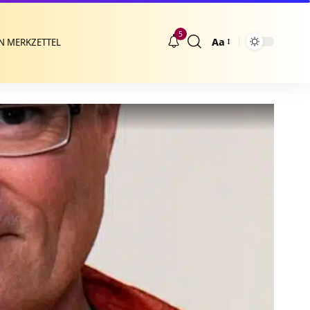
5
Aa
N MERKZETTEL
Größenänderung
2