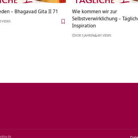
eden – Bhagavad Gita II 71
Wie kommen wir zur
Selbstverwirklichung – Täglich
3 VIEWS
Inspiration
VOR 3 JAHREN
491 VIEWS
‑vidya.de
Dat