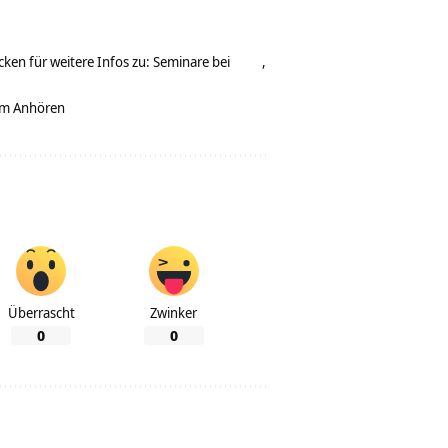
ken für weitere Infos zu: Seminare bei
zum Anhören
Überrascht
Zwinker
0
0