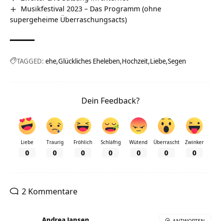
Musikfestival 2023 – Das Programm (ohne
supergeheime Überraschungsacts)
TAGGED:
ehe
Glückliches Eheleben
Hochzeit
Liebe
Segen
Dein Feedback?
Liebe
Traurig
Fröhlich
Schläfrig
Wütend
Überrascht
Zwinker
0
0
0
0
0
0
0
2 Kommentare
Andrea Jansen
ANTWORTEN