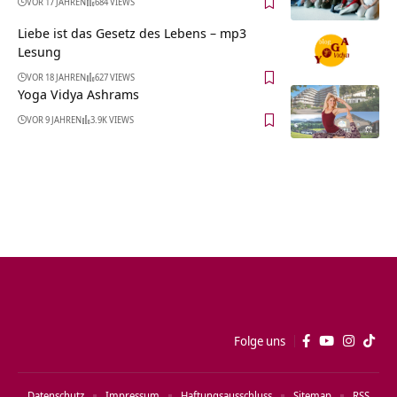
VOR 17 JAHREN
684 VIEWS
Liebe ist das Gesetz des Lebens – mp3
Lesung
VOR 18 JAHREN
627 VIEWS
Yoga Vidya Ashrams
VOR 9 JAHREN
3.9K VIEWS
Folge uns
Datenschutz
Impressum
Haftungsausschluss
Sitemap
RSS