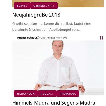
EVENTS
GEMEINSCHAFT
Neujahrsgrüße 2018
Gnothi seauton – erkenne dich selbst, lautet eine
berühmte Inschrift am Apollotempel von…
DENNIS BRÄNDLE
VOR 9 JAHREN
461 VIEWS
HATHA YOGA
PODCAST
PRANAYAMA
Himmels-Mudra und Segens-Mudra