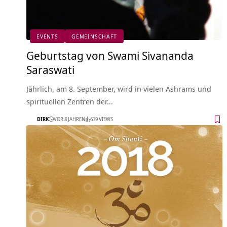
EVENTS
GEMEINSCHAFT
Geburtstag von Swami Sivananda
Saraswati
Jährlich, am 8. September, wird in vielen Ashrams und
spirituellen Zentren der…
DIRK
VOR 8 JAHREN
619 VIEWS