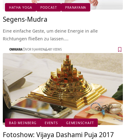
HATHA YOGA
PODCAST
PRANAYAMA
Segens-Mudra
Eine einfache Geste, um deine Energie in alle
Richtungen fließen zu lassen.…
OMKARA
VOR 9 JAHREN
481 VIEWS
BAD MEINBERG
EVENTS
GEMEINSCHAFT
Fotoshow: Vijaya Dashami Puja 2017