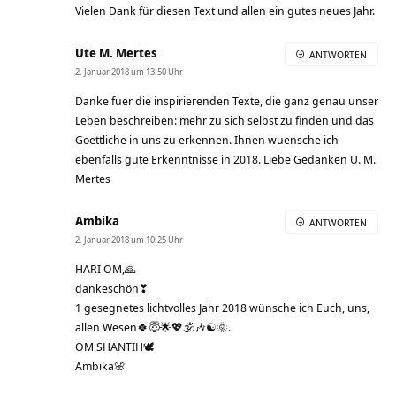
Vielen Dank für diesen Text und allen ein gutes neues Jahr.
Ute M. Mertes
ANTWORTEN
2. Januar 2018 um 13:50 Uhr
Danke fuer die inspirierenden Texte, die ganz genau unser
Leben beschreiben: mehr zu sich selbst zu finden und das
Goettliche in uns zu erkennen. Ihnen wuensche ich
ebenfalls gute Erkenntnisse in 2018. Liebe Gedanken U. M.
Mertes
Ambika
ANTWORTEN
2. Januar 2018 um 10:25 Uhr
HARI OM,🙏
dankeschön❣
1 gesegnetes lichtvolles Jahr 2018 wünsche ich Euch, uns,
allen Wesen🍀😇🌟💖🕉🎶☯️🌞.
OM SHANTIH🕊
Ambika🌸