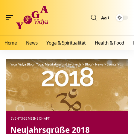
Aa
Größenänderun
Home
News
Yoga & Spiritualität
Health & Food
Yoga Vidya Blog - Yoga, Meditation und Ayurveda
>
Blog
>
News
>
Events
>
Neujahrs
EVENTS
GEMEINSCHAFT
Neujahrsgrüße 2018