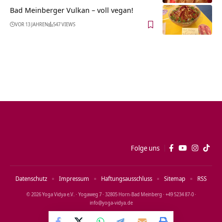
Bad Meinberger Vulkan – voll vegan!
VOR 13 JAHREN
547 VIEWS
Folge uns
Datenschutz
Impressum
Haftungsausschluss
Sitemap
RSS
© 2026 Yoga Vidya e.V. · Yogaweg 7 · 32805 Horn‑Bad Meinberg · +49 5234 87‑0 ·
info@yoga‑vidya.de