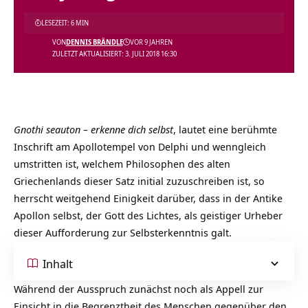
LESEZEIT: 6 MIN
VON
DENNIS BRÄNDLE
VOR 9 JAHREN
ZULETZT AKTUALISIERT: 3. JULI 2018 16:30
Gnothi seauton – erkenne dich selbst
, lautet eine berühmte
Inschrift am Apollotempel von Delphi und wenngleich
umstritten ist, welchem Philosophen des alten
Griechenlands dieser Satz initial zuzuschreiben ist, so
herrscht weitgehend Einigkeit darüber, dass in der Antike
Apollon selbst, der Gott des Lichtes, als geistiger Urheber
dieser Aufforderung zur Selbsterkenntnis galt.
Inhalt
Während der Ausspruch zunächst noch als Appell zur
Einsicht in die Begrenztheit des Menschen gegenüber den