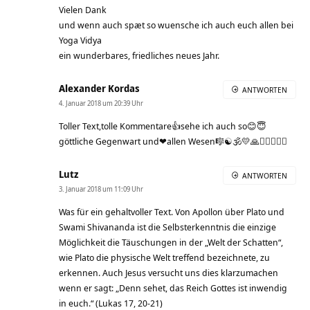
Vielen Dank
und wenn auch spæt so wuensche ich auch euch allen bei
Yoga Vidya
ein wunderbares, friedliches neues Jahr.
Alexander Kordas
ANTWORTEN
4. Januar 2018 um 20:39 Uhr
Toller Text,tolle Kommentare👍sehe ich auch so😊😇
göttliche Gegenwart und❤allen Wesen🎼☯️🕉💛🙏🙋🏻‍♂️🙋‍♀️
Lutz
ANTWORTEN
3. Januar 2018 um 11:09 Uhr
Was für ein gehaltvoller Text. Von Apollon über Plato und
Swami Shivananda ist die Selbsterkenntnis die einzige
Möglichkeit die Täuschungen in der „Welt der Schatten“,
wie Plato die physische Welt treffend bezeichnete, zu
erkennen. Auch Jesus versucht uns dies klarzumachen
wenn er sagt: „Denn sehet, das Reich Gottes ist inwendig
in euch.“ (Lukas 17, 20-21)