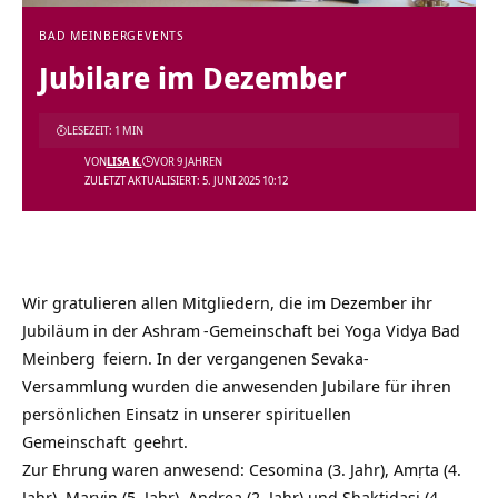
BAD MEINBERG
EVENTS
Jubilare im Dezember
LESEZEIT: 1 MIN
VON
LISA K.
VOR 9 JAHREN
ZULETZT AKTUALISIERT: 5. JUNI 2025 10:12
Wir gratulieren allen Mitgliedern, die im Dezember ihr
Jubiläum in der
Ashram
-Gemeinschaft bei
Yoga Vidya Bad
Meinberg
feiern. In der vergangenen Sevaka-
Versammlung wurden die anwesenden Jubilare für ihren
persönlichen Einsatz in unserer
spirituellen
Gemeinschaft
geehrt.
Zur Ehrung waren anwesend: Cesomina (3. Jahr), Amṛta (4.
Jahr), Marvin (5. Jahr), Andrea (2. Jahr) und Shaktidasi (4.