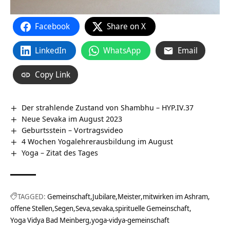
Facebook
Share on X
LinkedIn
WhatsApp
Email
Copy Link
Der strahlende Zustand von Shambhu – HYP.IV.37
Neue Sevaka im August 2023
Geburtsstein‏‎ – Vortragsvideo
4 Wochen Yogalehrerausbildung im August
Yoga – Zitat des Tages
TAGGED:
Gemeinschaft
Jubilare
Meister
mitwirken im Ashram
offene Stellen
Segen
Seva
sevaka
spirituelle Gemeinschaft
Yoga Vidya Bad Meinberg
yoga-vidya-gemeinschaft