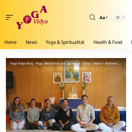
Aa
Größenänderun
Home
News
Yoga & Spiritualität
Health & Food
Yoga Vidya Blog - Yoga, Meditation und Ayurveda
>
Blog
>
News
>
Ashrams
>
Bad Me